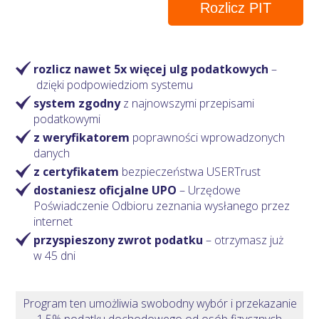
Rozlicz PIT
rozlicz nawet 5x więcej ulg podatkowych
–
dzięki podpowiedziom systemu
system zgodny
z najnowszymi przepisami
podatkowymi
z weryfikatorem
poprawności wprowadzonych
danych
z certyfikatem
bezpieczeństwa USERTrust
dostaniesz oficjalne UPO
– Urzędowe
Poświadczenie Odbioru zeznania wysłanego przez
internet
przyspieszony zwrot podatku
– otrzymasz
już
w 45 dni
Program ten umożliwia swobodny wybór i przekazanie
1,5% podatku dochodowego od osób fizycznych