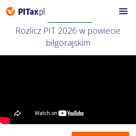
Rozlicz PIT 2026 w powiecie
biłgorajskim