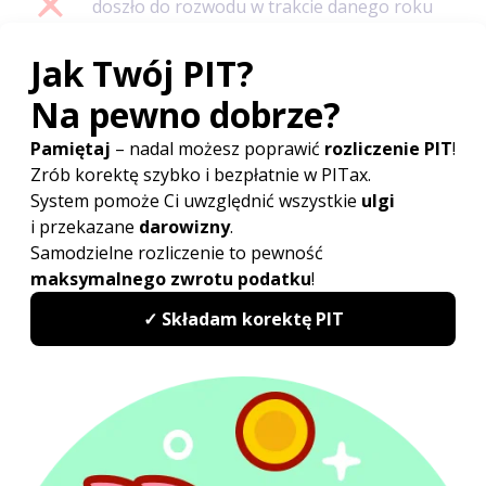
doszło do rozwodu w trakcie danego roku
podatkowego,
została ustanowiona rozdzielność
majątkowa,
przychody jednego z małżonków zostały
opodatkowane ryczałtem od przychodów
ewidencjonowanych (z wyjątkiem przychodów
pochodzących ze źródła jakim jest
najem
prywatny
),
jeden z małżonków jest podatnikiem
podatku
liniowego
,
jeden z małżonków rozlicza się na zasadach
wynikających z ustawy o podatku tonażowym
lub ustawy o aktywizacji przemysłu
okrętowego i przemysłów
komplementarnych.