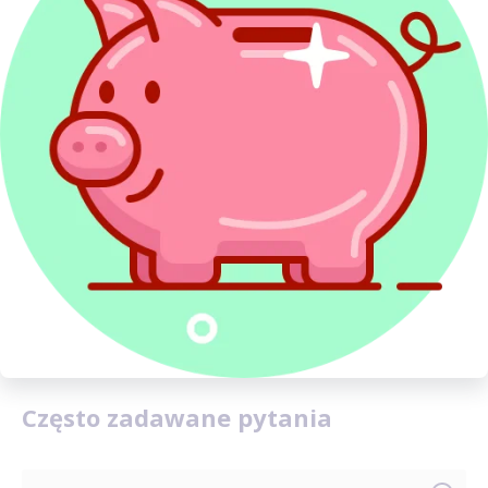
Kwota wolna od podatku
Kwotą wolną od podatku
nazywamy sumę rocznych
dochodów, od których nie zostanie odprowadzony
podatek. W 2026 i 2027 roku kwota ta wynosi 30 000
zł.
Rozliczenie PIT 2027
przewiduje, że jeżeli więc
w ciągu roku twój dochód wyniósł 30 000 zł brutto
albo mniej, podatek nie zostanie naliczony. Jeżeli
jednak przekroczył ten próg, będziesz musiał
odprowadzić podatek.
Często zadawane pytania