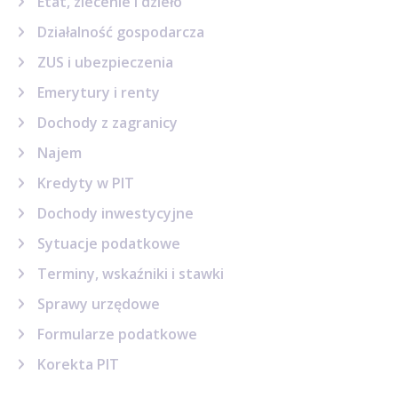
Etat, zlecenie i dzieło
nadwyżki ponad 120 000 zł dochodu).
Działalność gospodarcza
ZUS i ubezpieczenia
Emerytury i renty
Dochody z zagranicy
Najem
Kredyty w PIT
Dochody inwestycyjne
Sytuacje podatkowe
Terminy, wskaźniki i stawki
Sprawy urzędowe
Formularze podatkowe
Korekta PIT