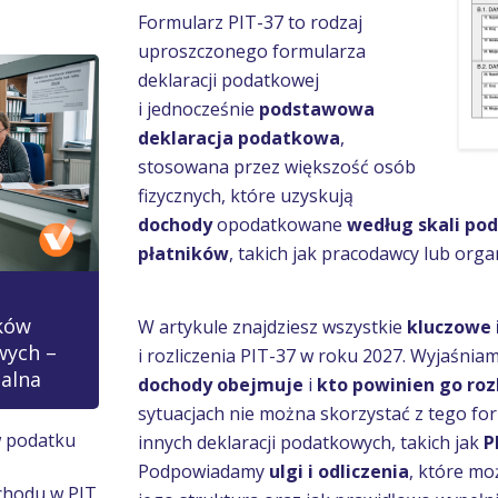
Formularz PIT-37 to rodzaj
uproszczonego formularza
deklaracji podatkowej
i jednocześnie
podstawowa
deklaracja podatkowa
,
stosowana przez większość osób
fizycznych, które uzyskują
dochody
opodatkowane
według skali po
płatników
, takich jak pracodawcy lub org
ków
W artykule znajdziesz wszystkie
kluczowe
wych –
i rozliczenia PIT-37 w roku 2027. Wyjaśnia
ualna
dochody obejmuje
i
kto powinien go roz
sytuacjach nie można skorzystać z tego fo
w podatku
innych deklaracji podatkowych, takich jak
P
Podpowiadamy
ulgi i odliczenia
, które mo
ychodu w PIT