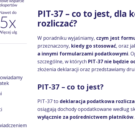
PIT-37 – co to jest, dla 
rozliczać?
W poradniku wyjaśniamy,
czym jest formu
przeznaczony,
kiedy go stosować
, oraz j
a innymi formularzami podatkowymi
. 
szczególne, w których
PIT-37 nie będzie
złożenia deklaracji oraz przedstawiamy dru
powiadamy
datek
PIT-37 – co to jest?
i
PIT-37 to
deklaracja podatkowa rozlicza
osiągają dochody opodatkowane według sk
i
wyłącznie za pośrednictwem płatników
.
iadczeniem