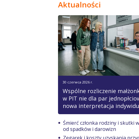
Aktualności
30 czerwca 2026 r.
Wspólne rozliczenie małżon
w PIT nie dla par jednopłcio
nowa interpretacja indywid
Śmierć członka rodziny i skutki 
od spadków i darowizn
Zegarek i koszty uzyskania prz