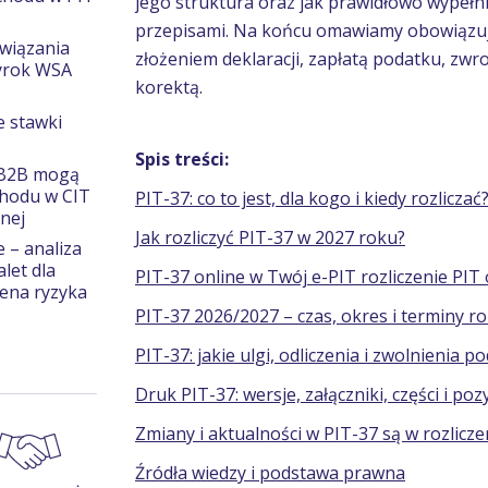
jego struktura oraz jak prawidłowo wypełn
przepisami. Na końcu omawiamy obowiązuj
wiązania
złożeniem deklaracji, zapłatą podatku, zwr
yrok WSA
korektą.
e stawki
Spis treści:
 B2B mogą
chodu w CIT
PIT-37: co to jest, dla kogo i kiedy rozliczać
lnej
Jak rozliczyć PIT-37 w 2027 roku?
 – analiza
alet dla
PIT-37 online w Twój e-PIT rozliczenie PIT 
ena ryzyka
PIT-37 2026/2027 – czas, okres i terminy ro
PIT-37: jakie ulgi, odliczenia i zwolnienia
Druk PIT-37: wersje, załączniki, części i poz
Zmiany i aktualności w PIT-37 są w rozlicz
Źródła wiedzy i podstawa prawna