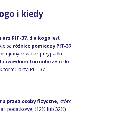
kogo i kiedy
larz PIT-37
,
dla kogo
jest
akie są
różnice pomiędzy PIT-37
Opisujemy również przypadki
 odpowiednim formularzem
do
k formularza PIT-37.
na przez osoby fizyczne
, które
ali podatkowej (12% lub 32%)