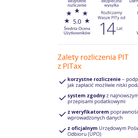
Zalety rozliczenia PIT
z PITax
korzystne rozliczenie
– pod
jak zapłacić możliwie niski po
system zgodny
z najnowszym
przepisami podatkowymi
z weryfikatorem
poprawnośc
wprowadzonych danych
z oficjalnym
Urzędowym Pośw
Odbioru (UPO)