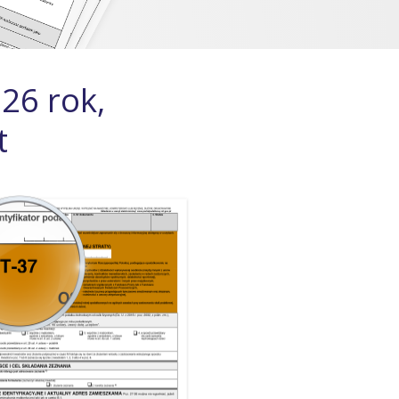
026 rok,
t