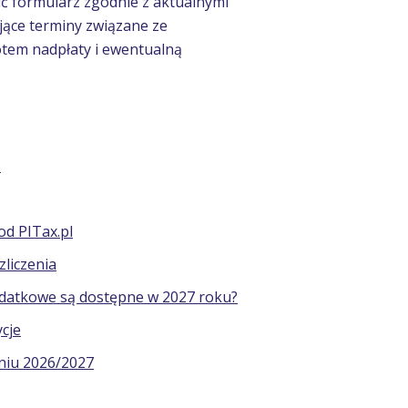
ić formularz zgodnie z aktualnymi
ące terminy związane ze
otem nadpłaty i ewentualną
?
od PITax.pl
zliczenia
 podatkowe są dostępne w 2027 roku?
ycje
eniu 2026/2027