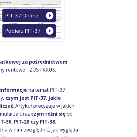
PIT-37 Online
Pobierz PIT-37
datkowej za pośrednictwem
any rentowe - ZUS i KRUS.
 informacje
na temat PIT-37
my,
czym jest PIT-37
,
jakie
liczać
. Artykuł precyzuje w jakich
rmularza oraz
czym różni się
od
IT-36, PIT-28 czy PIT-38
.
żna w nim uwzględnić, jak wygląda