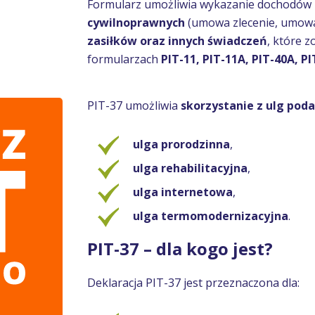
Formularz umożliwia wykazanie dochodów 
cywilnoprawnych
(umowa zlecenie, umowa
zasiłków oraz innych świadczeń
, które z
formularzach
PIT-11, PIT-11A, PIT-40A, PI
PIT-37 umożliwia
skorzystanie z ulg pod
ulga prorodzinna
,
ulga rehabilitacyjna
,
ulga internetowa
,
ulga termomodernizacyjna
.
PIT-37 – dla kogo jest?
Deklaracja PIT-37 jest przeznaczona dla: