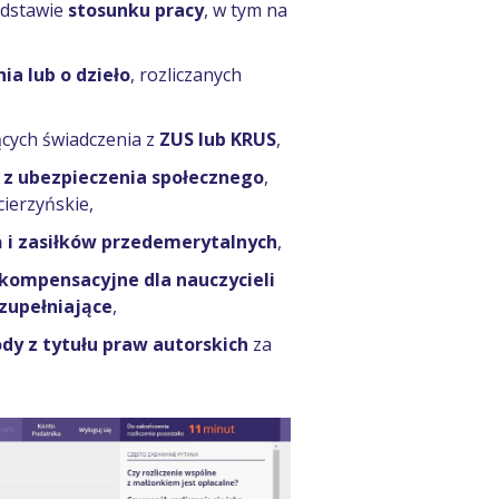
odstawie
stosunku pracy
, w tym na
a lub o dzieło
, rozliczanych
ących świadczenia z
ZUS lub KRUS
,
 z ubezpieczenia społecznego
,
cierzyńskie,
 i zasiłków przedemerytalnych
,
kompensacyjne dla nauczycieli
uzupełniające
,
dy z tytułu praw autorskich
za