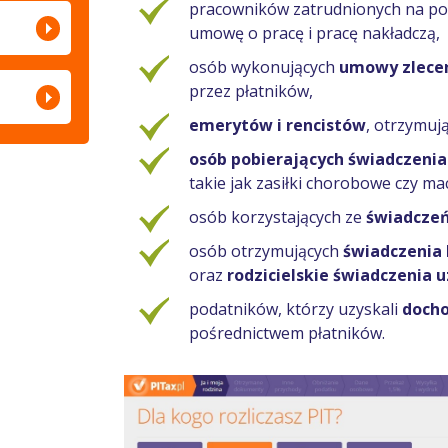
pracowników zatrudnionych na p
umowę o pracę i pracę nakładczą,
osób wykonujących
umowy zleceni
przez płatników,
emerytów i rencistów
, otrzymuj
osób pobierających świadczenia
takie jak zasiłki chorobowe czy ma
osób korzystających ze
świadczeń
osób otrzymujących
świadczenia 
oraz
rodzicielskie świadczenia 
podatników, którzy uzyskali
docho
pośrednictwem płatników.