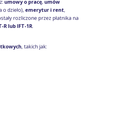
z:
umowy o pracę
,
umów
 o dzieło),
emerytur i rent
,
ostały rozliczone przez płatnika na
T-R lub IFT-1R
.
atkowych
, takich jak: