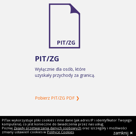
PIT/ZG
PIT/ZG
Wyłącznie dla osób, które
uzyskały przychody za granicą.
Pobierz PIT/ZG PDF ❯
PITax wykorzystuje pliki cookies i inne dane (jak adres IP i identyfikator Twojego
komputera), co jest konieczne do świadczenia przez nas usług.
Poznaj
Zasady przetwarzania danych osobowych
oraz szczegóły i możliwości
zmiany ustawień cookies w
Polityce Cookies
.
zamknij