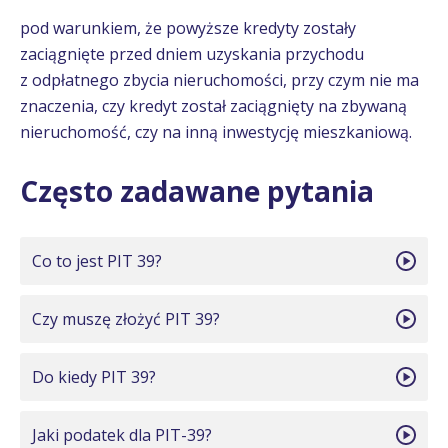
pod warunkiem, że powyższe kredyty zostały
zaciągnięte przed dniem uzyskania przychodu
z odpłatnego zbycia nieruchomości, przy czym nie ma
znaczenia, czy kredyt został zaciągnięty na zbywaną
nieruchomość, czy na inną inwestycję mieszkaniową.
Często zadawane pytania
Co to jest PIT 39?
PIT-39 jest deklaracją służącą do wykazania
Czy muszę złożyć PIT 39?
przychodów osiągniętych z tytułu sprzedaży
nieruchomości poza aktywnością zawodową
Urząd skarbowy dokonuje „automatycznego”
Do kiedy PIT 39?
podatnika. Dotyczy również przychodów z tytułu praw
rozliczenia dwóch rodzajów deklaracji: PIT-37 oraz
na nieruchomościach prywatnych.
PIT- 38. W przypadku uzyskania przychodów z tytułu
PIT-39 za 2026 r. należy złożyć najpóźniej do 30
Jaki podatek dla PIT-39?