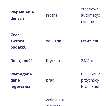
częściowo
Wypełnianie
ręczne
automatyczne
danych
i online
Czas
zwrotu
do
90 dni
Do
45 dni
podatku
Dostępność
fizyczna
24/7 online
Wymagane
PESEL/NIP,
dane
brak
przychody lub
logowania
Profil Zaufany
wolniejsze,
wymaga