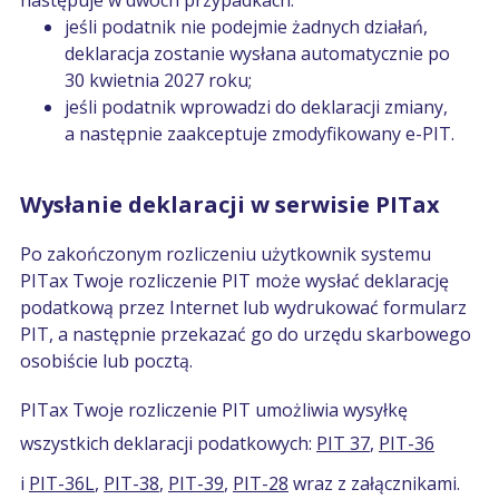
następuje w dwóch przypadkach:
jeśli podatnik nie podejmie żadnych działań,
deklaracja zostanie wysłana automatycznie po
30 kwietnia 2027 roku;
jeśli podatnik wprowadzi do deklaracji zmiany,
a następnie zaakceptuje zmodyfikowany e-PIT.
Wysłanie deklaracji w serwisie PITax
Po zakończonym rozliczeniu użytkownik systemu
PITax Twoje rozliczenie PIT może wysłać deklarację
podatkową przez Internet lub wydrukować formularz
PIT, a następnie przekazać go do urzędu skarbowego
osobiście lub pocztą.
PITax Twoje rozliczenie PIT umożliwia wysyłkę
wszystkich deklaracji podatkowych:
PIT 37
,
PIT-36
i
PIT-36L
,
PIT-38
,
PIT-39
,
PIT-28
wraz z załącznikami.