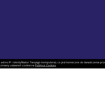
ak adres IP i identyfikator Twojego komputera), co jest konieczne do świadczenia prz
i zmiany ustawień cookies w
Polityce Cookies
.
ek PIT
Pomoc
O firmie
PIT 2025
Ulgi i odliczenia
O nas
Skarbowy
Asystent rozliczenia
Nasi partnerzy
IT 2025
Dlaczego my?
Współpraca
ie PIT-11
Jak podpisać PIT?
Dokumenty