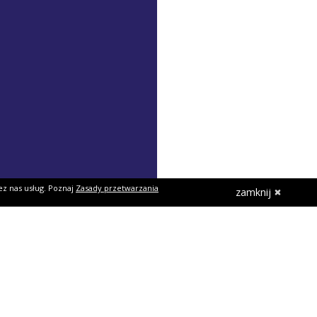
ez nas usług. Poznaj
Zasady przetwarzania
zamknij