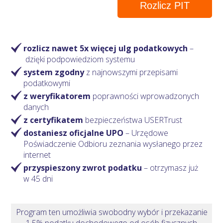
Rozlicz PIT
rozlicz nawet 5x więcej ulg podatkowych
–
dzięki podpowiedziom systemu
system zgodny
z najnowszymi przepisami
podatkowymi
z weryfikatorem
poprawności wprowadzonych
danych
z certyfikatem
bezpieczeństwa USERTrust
dostaniesz oficjalne UPO
– Urzędowe
Poświadczenie Odbioru zeznania wysłanego przez
internet
przyspieszony zwrot podatku
– otrzymasz
już
w 45 dni
Program ten umożliwia swobodny wybór i przekazanie
1,5% podatku dochodowego od osób fizycznych