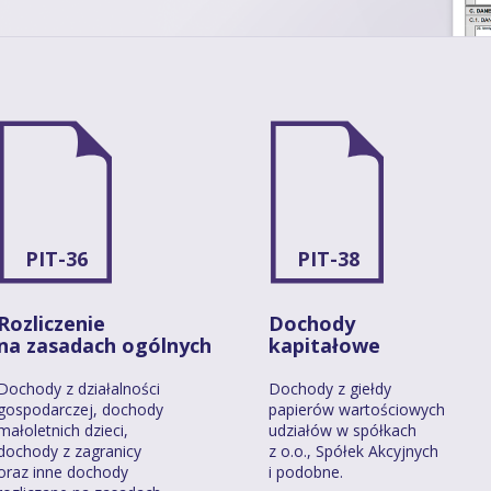
PIT-36
PIT-38
Rozliczenie
Dochody
na zasadach ogólnych
kapitałowe
Dochody z działalności
Dochody z giełdy
gospodarczej, dochody
papierów wartościowych
małoletnich dzieci,
udziałów w spółkach
dochody z zagranicy
z o.o., Spółek Akcyjnych
oraz inne dochody
i podobne.