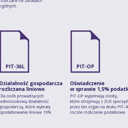
rozliczane na zasadach
ogólnych.
PIT-36L
PIT-OP
Działalność gospodarcza
Oświadczenie
rozliczana liniowo
w sprawie 1,5% podat
Dla osób prowadzących
PIT-OP wypełniają osoby,
jednoosobową działalność
które otrzymują z ZUS sporzą
gospodarczą, które wybrały
przez ten organ na druku PIT-
opodatkowanie liniowe 19%
roczne rozliczenie podatkowe.