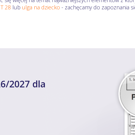
eć się więcej na temat najważniejszych elementów z któ
IT 28
lub
ulga na dziecko
- zachęcamy do zapoznania się
6/2027 dla