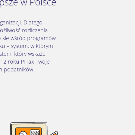
psze w Polsce
anizacji. Dlatego
żliwość rozliczenia
ce się wśród programów
ku – system, w którym
stem, który wskaże
12 roku PITax Twoje
ch podatników.