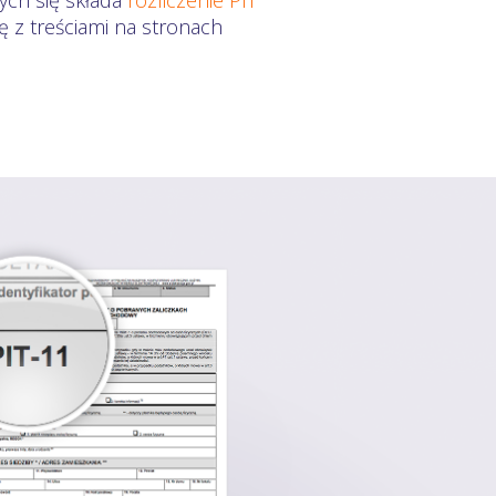
rych się składa
rozliczenie PIT
 z treściami na stronach