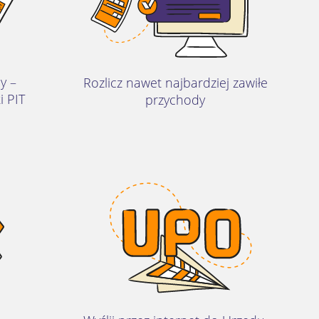
y –
Rozlicz nawet najbardziej zawiłe
i PIT
przychody