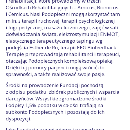
i rehabilitacji, które prowadzimy w trzech
Ośrodkach Rehabilitacyjnych – Amicus, Biomicus
i Cemicus. Nasi Podopieczni mogą skorzystać tam
m.in. z terapii ruchowej, terapii psychologicznej
i logopedycznej, masażu leczniczego, zajęć w sali
doświadczania świata, elektrostymulacji ENMOT,
elastycznego terapeutycznego tapingu wg
podejścia Esther de Ru, terapii EEG Biofeedback.
Terapię przeprowadzają rehabilitanci i terapeuci,
otaczając Podopiecznych kompleksową opieką.
Dzięki tej pomocy pacjenci mogą wrócić do
sprawności, a także realizować swoje pasje.
Środki na prowadzenie Fundacji pochodzą
z odpisu podatku, zbiórek publicznych i wsparcia
darczyńców. Wszystkie zgromadzone środki
i odpisy 1,5% podatku w całości trafiają na
subkonto Podopiecznych i pozostają do ich
dyspozycji.
Jako Fundacja organizujemy i prowadzimy