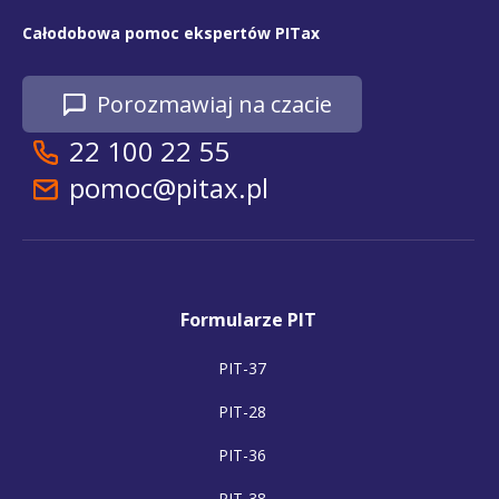
Całodobowa pomoc ekspertów PITax
Porozmawiaj na czacie
22 100 22 55
pomoc@pitax.pl
Formularze PIT
PIT-37
PIT-28
PIT-36
PIT-38