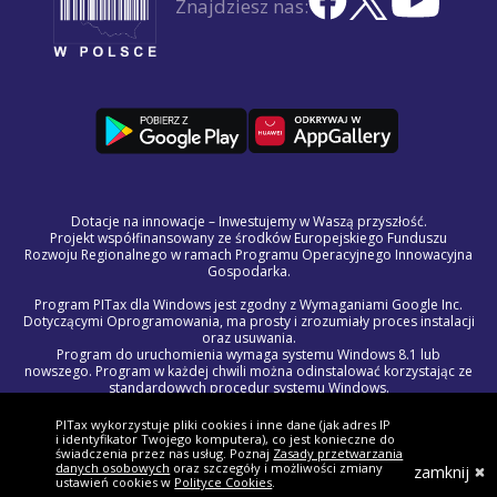
Znajdziesz nas:
Dotacje na innowacje – Inwestujemy w Waszą przyszłość.
Projekt współfinansowany ze środków Europejskiego Funduszu
Rozwoju Regionalnego w ramach Programu Operacyjnego Innowacyjna
Gospodarka.
Program PITax dla Windows jest zgodny z Wymaganiami Google Inc.
Dotyczącymi Oprogramowania, ma prosty i zrozumiały proces instalacji
oraz usuwania.
Program do uruchomienia wymaga systemu Windows 8.1 lub
nowszego. Program w każdej chwili można odinstalować korzystając ze
standardowych procedur systemu Windows.
Treść licencji na program PITax dla Windows jest częścią Regulaminu
Świadczenia Usług Drogą Elektroniczną.
PITax wykorzystuje pliki cookies i inne dane (jak adres IP
W razie wystąpienia problemów technicznych lub błędów w programie,
i identyfikator Twojego komputera), co jest konieczne do
prosimy o kontakt z naszym zespołem wsparcia pod adresem
świadczenia przez nas usług. Poznaj
Zasady przetwarzania
danych osobowych
oraz szczegóły i możliwości zmiany
pomoc@pitax.pl.
zamknij
ustawień cookies w
Polityce Cookies
.