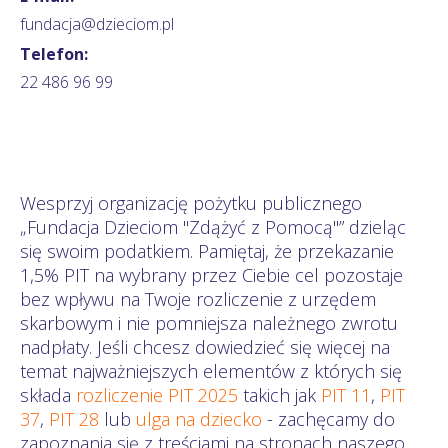
fundacja@dzieciom.pl
Telefon:
22 486 96 99
Wesprzyj organizację pożytku publicznego
„Fundacja Dzieciom "Zdążyć z Pomocą"” dzieląc
się swoim podatkiem. Pamiętaj, że przekazanie
1,5% PIT na wybrany przez Ciebie cel pozostaje
bez wpływu na Twoje rozliczenie z urzędem
skarbowym i nie pomniejsza należnego zwrotu
nadpłaty. Jeśli chcesz dowiedzieć się więcej na
temat najważniejszych elementów z których się
składa
rozliczenie PIT 2025
takich jak
PIT 11
,
PIT
37
,
PIT 28
lub
ulga na dziecko
- zachęcamy do
zapoznania się z treściami na stronach naszego