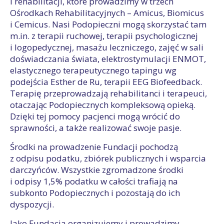
i rehabilitacji, które prowadzimy w trzech
Ośrodkach Rehabilitacyjnych – Amicus, Biomicus
i Cemicus. Nasi Podopieczni mogą skorzystać tam
m.in. z terapii ruchowej, terapii psychologicznej
i logopedycznej, masażu leczniczego, zajęć w sali
doświadczania świata, elektrostymulacji ENMOT,
elastycznego terapeutycznego tapingu wg
podejścia Esther de Ru, terapii EEG Biofeedback.
Terapię przeprowadzają rehabilitanci i terapeuci,
otaczając Podopiecznych kompleksową opieką.
Dzięki tej pomocy pacjenci mogą wrócić do
sprawności, a także realizować swoje pasje.
Środki na prowadzenie Fundacji pochodzą
z odpisu podatku, zbiórek publicznych i wsparcia
darczyńców. Wszystkie zgromadzone środki
i odpisy 1,5% podatku w całości trafiają na
subkonto Podopiecznych i pozostają do ich
dyspozycji.
Jako Fundacja organizujemy i prowadzimy