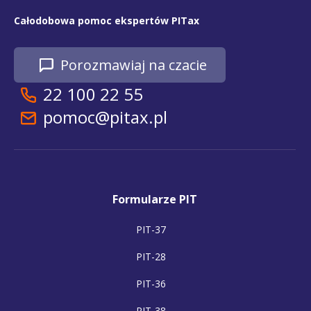
Całodobowa pomoc ekspertów PITax
Porozmawiaj na czacie
22 100 22 55
pomoc@pitax.pl
Formularze PIT
PIT-37
PIT-28
PIT-36
PIT-38