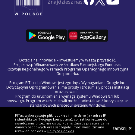
Znajdziesz nas:
Dotacje na innowacje – Inwestujemy w Waszą przyszłość.
Projekt współfinansowany ze środków Europejskiego Funduszu
Rozwoju Regionalnego w ramach Programu Operacyjnego Innowacyjna
Gospodarka.
Program PITax dla Windows jest zgodny z Wymaganiami Google Inc.
Dotyczącymi Oprogramowania, ma prosty i zrozumiały proces instalacji
oraz usuwania.
Program do uruchomienia wymaga systemu Windows 8.1 lub
nowszego. Program w każdej chwili można odinstalować korzystając ze
standardowych procedur systemu Windows.
Treść licencji na program PITax dla Windows jest częścią Regulaminu
Świadczenia Usług Drogą Elektroniczną.
PITax wykorzystuje pliki cookies i inne dane (jak adres IP
W razie wystąpienia problemów technicznych lub błędów w programie,
i identyfikator Twojego komputera), co jest konieczne do
prosimy o kontakt z naszym zespołem wsparcia pod adresem
świadczenia przez nas usług. Poznaj
Zasady przetwarzania
danych osobowych
oraz szczegóły i możliwości zmiany
pomoc@pitax.pl.
zamknij
ustawień cookies w
Polityce Cookies
.