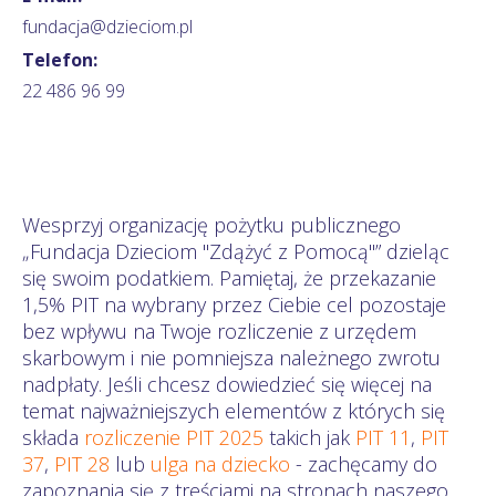
fundacja@dzieciom.pl
Telefon:
22 486 96 99
Wesprzyj organizację pożytku publicznego
„Fundacja Dzieciom "Zdążyć z Pomocą"” dzieląc
się swoim podatkiem. Pamiętaj, że przekazanie
1,5% PIT na wybrany przez Ciebie cel pozostaje
bez wpływu na Twoje rozliczenie z urzędem
skarbowym i nie pomniejsza należnego zwrotu
nadpłaty. Jeśli chcesz dowiedzieć się więcej na
temat najważniejszych elementów z których się
składa
rozliczenie PIT 2025
takich jak
PIT 11
,
PIT
37
,
PIT 28
lub
ulga na dziecko
- zachęcamy do
zapoznania się z treściami na stronach naszego