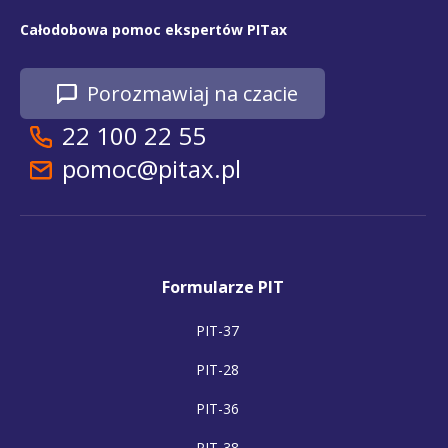
Całodobowa pomoc ekspertów PITax
Porozmawiaj na czacie
22 100 22 55
pomoc@pitax.pl
Formularze PIT
PIT-37
PIT-28
PIT-36
PIT-38