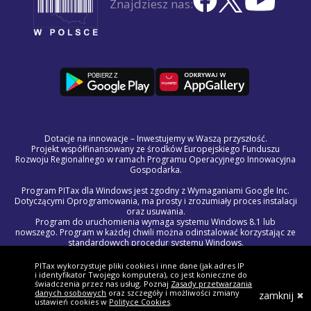
Znajdziesz nas:
Dotacje na innowacje – Inwestujemy w Waszą przyszłość.
Projekt współfinansowany ze środków Europejskiego Funduszu
Rozwoju Regionalnego w ramach Programu Operacyjnego Innowacyjna
Gospodarka.
Program PITax dla Windows jest zgodny z Wymaganiami Google Inc.
Dotyczącymi Oprogramowania, ma prosty i zrozumiały proces instalacji
oraz usuwania.
Program do uruchomienia wymaga systemu Windows 8.1 lub
nowszego. Program w każdej chwili można odinstalować korzystając ze
standardowych procedur systemu Windows.
Treść licencji na program PITax dla Windows jest częścią Regulaminu
Świadczenia Usług Drogą Elektroniczną.
PITax wykorzystuje pliki cookies i inne dane (jak adres IP
W razie wystąpienia problemów technicznych lub błędów w programie,
i identyfikator Twojego komputera), co jest konieczne do
prosimy o kontakt z naszym zespołem wsparcia pod adresem
świadczenia przez nas usług. Poznaj
Zasady przetwarzania
danych osobowych
oraz szczegóły i możliwości zmiany
pomoc@pitax.pl.
zamknij
ustawień cookies w
Polityce Cookies
.