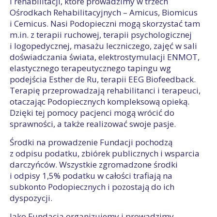
i rehabilitacji, które prowadzimy w trzech
Ośrodkach Rehabilitacyjnych – Amicus, Biomicus
i Cemicus. Nasi Podopieczni mogą skorzystać tam
m.in. z terapii ruchowej, terapii psychologicznej
i logopedycznej, masażu leczniczego, zajęć w sali
doświadczania świata, elektrostymulacji ENMOT,
elastycznego terapeutycznego tapingu wg
podejścia Esther de Ru, terapii EEG Biofeedback.
Terapię przeprowadzają rehabilitanci i terapeuci,
otaczając Podopiecznych kompleksową opieką.
Dzięki tej pomocy pacjenci mogą wrócić do
sprawności, a także realizować swoje pasje.
Środki na prowadzenie Fundacji pochodzą
z odpisu podatku, zbiórek publicznych i wsparcia
darczyńców. Wszystkie zgromadzone środki
i odpisy 1,5% podatku w całości trafiają na
subkonto Podopiecznych i pozostają do ich
dyspozycji.
Jako Fundacja organizujemy i prowadzimy