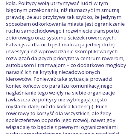
koła. Politycy wolą utrzymywać ludzi w tym
błędnym przekonaniu, niż tłumaczyć im smutną
prawdę, że aut przybywa tak szybko, że jedynym
sposobem odkorkowania miasta jest ograniczenie
ruchu samochodowego i rozwiniecie transportu
zbiorowego oraz systemu ścieżek rowerowych.
Łatwiejsza dla nich jest realizacja jednej dużej
inwestycji niż wprowadzanie skomplikowanych
rozwiązań dających priorytet w centrum rowerom,
autobusom i tramwajom – co dodatkowo mogłoby
narazić ich na krytykę niezadowolonych
kierowców. Ponieważ taka sytuacja prowadzi
koniec końców do paraliżu komunikacyjnego,
nagłaśnianie tego wzięły na siebie organizacje
(zwłaszcza że politycy nie wybiegają często
myślami dalej niż do końca kadencji). Ruch
rowerowy to korzyść dla wszystkich, ale żeby
społeczeństwo poparło jego rozwój, nawet gdy
wiązać się to będzie z pewnymi ograniczeniami
ruchu samochodowego (ograniczenie prędkości,