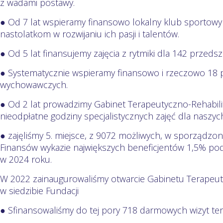
z wadami postawy.
● Od 7 lat wspieramy finansowo lokalny klub sporto
nastolatkom w rozwijaniu ich pasji i talentów.
● Od 5 lat finansujemy zajęcia z rytmiki dla 142 przeds
● Systematycznie wspieramy finansowo i rzeczowo 18
wychowawczych.
● Od 2 lat prowadzimy Gabinet Terapeutyczno-Rehabilit
nieodpłatne godziny specjalistycznych zajęć dla nasz
● zajęliśmy 5. miejsce, z 9072 możliwych, w sporządzo
Finansów wykazie największych beneficjentów 1,5% po
w 2024 roku.
W 2022 zainaugurowaliśmy otwarcie Gabinetu Terapeut
w siedzibie Fundacji
● Sfinansowaliśmy do tej pory 718 darmowych wizyt te