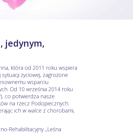
, jedynym,
nna, która od 2011 roku wspiera
 sytuacji życiowej, zagrożone
eresownemu wsparciu
cych. Od 10 września 2014 roku
), co potwierdza nasze
ków na rzecz Podopiecznych.
rając ich w walce z chorobami,
zno-Rehabilitacyjny „Leśna