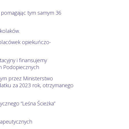
wy pomagając tym samym 36
zkolaków.
 placówek opiekuńczo-
acyjny i finansujemy
ych Podopiecznych
nym przez Ministerstwo
datku za 2023 rok, otrzymanego
ycznego “Leśna Ścieżka”
rapeutycznych