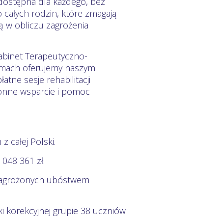
 dostępna dla każdego, bez
 całych rodzin, które zmagają
ą w obliczu zagrożenia
abinet Terapeutyczno-
 ramach oferujemy naszym
ne sesje rehabilitacji
tronne wsparcie i pomoc
 całej Polski.
048 361 zł.
 zagrożonych ubóstwem
i korekcyjnej grupie 38 uczniów