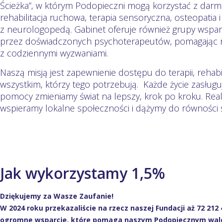
Ścieżka”, w którym Podopieczni mogą korzystać z darmow
rehabilitacja ruchowa, terapia sensoryczna, osteopatia i 
z neurologopedą. Gabinet oferuje również grupy wspa
przez doświadczonych psychoterapeutów, pomagając r
z codziennymi wyzwaniami.
Naszą misją jest zapewnienie dostępu do terapii, rehabilit
wszystkim, którzy tego potrzebują. Każde życie zasługuj
pomocy zmieniamy świat na lepszy, krok po kroku. Real
wspieramy lokalne społeczności i dążymy do równości s
Jak wykorzystamy 1,5%
Dziękujemy za Wasze Zaufanie!
W 2024 roku przekazaliście na rzecz naszej Fundacji aż 72 212 
ogromne wsparcie, które pomaga naszym Podopiecznym walc