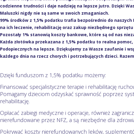
codzienne trudności i daje nadzieję na lepsze jutro. Dzięki
Maluszki nigdy nie są same w swoich zmaganiach.
99% środków z 1,5% podatku trafia bezpośrednio do naszych 
na ich leczenie, rehabilitację oraz zakup niezbędnego sprzęt
Pozostały 1% stanowią koszty bankowe, które są od nas niezal
Każda złotówka przekazana z 1,5% podatku to realna pomoc, 
Podopiecznych na lepsze. Dziękujemy za Wasze zaufanie i ws
każdego dnia na rzecz chorych i potrzebujących dzieci. Raze
Dzięki funduszom z 1,5% podatku możemy:
Finansować specjalistyczne terapie i rehabilitację ruch
Pomagamy dzieciom odzyskać sprawność poprzez syste
rehabilitację.
Opłacać zabiegi medyczne i operacje, również zagranicz
nierefundowane przez NFZ, a są niezbędne dla zdrowia
Pokrywać koszty nierefundowanych leków, suplementów 