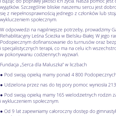
i dążąc do poprawy jakości ich życia. Nasza pomoc jest
wyjątków. Szczególnie bliskie naszemu sercu jest dobro
się z niepełnosprawnością jednego z członków lub stoj
wykluczeniem społecznym.
W odpowiedzi na najpilniejsze potrzeby, prowadzimy G
Rehabilitacyjny Leśna Ścieżka w Bielsku-Białej. W jego
Podopiecznym dofinansowanie do turnusów oraz bezpłat
i specjalistycznych terapii, co ma na celu ich wszechs
w pokonywaniu codziennych wyzwań.
Fundacja „Serca dla Maluszka” w liczbach
● Pod swoją opieką mamy ponad 4 800 Podopiecznych z
● Udzielona przez nas do tej pory pomoc wyniosła 213 
● Pod swoją opieką mamy 165 wielodzietnych rodzin
i wykluczeniem społecznym.
● Od 9 lat zapewniamy całoroczny dostęp do gimnastyk