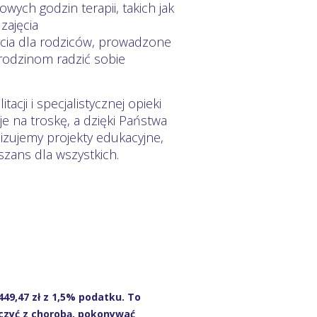
ych godzin terapii, takich jak
zajęcia
rcia dla rodziców, prowadzone
odzinom radzić sobie
acji i specjalistycznej opieki
e na troskę, a dzięki Państwa
izujemy projekty edukacyjne,
zans dla wszystkich.
449,47 zł z 1,5% podatku. To
zyć z chorobą, pokonywać