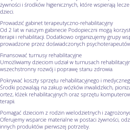
żywności i środków higienicznych, które wspierają lecz
dzieci.
Prowadzić gabinet terapeutyczno-rehabilitacyjny
Od 2 lat w naszym gabinecie Podopieczni mogą korzyst
terapii i rehabilitacji. Dodatkowo organizujemy grupy ws
prowadzone przez doświadczonych psychoterapeutów
Finansować turnusy rehabilitacyjne
Umożliwiamy dzieciom udział w turnusach rehabilitacyjn
wszechstronny rozwój i poprawę stanu zdrowia.
Pokrywać koszty sprzętu rehabilitacyjnego i medyczne
Środki pozwalają na zakup wózków inwalidzkich, pioni
ortez, łóżek rehabilitacyjnych oraz sprzętu kompute
terapii.
Pomagać dzieciom z rodzin wielodzietnych i zagrożo
Oferujemy wsparcie materialne w postaci żywności, od
innych produktów pierwszej potrzeby.