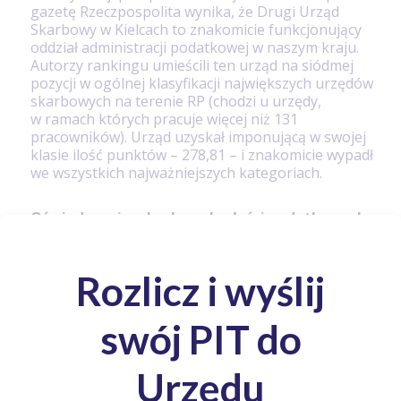
gazetę Rzeczpospolita wynika, że Drugi Urząd
Skarbowy w Kielcach to znakomicie funkcjonujący
oddział administracji podatkowej w naszym kraju.
Autorzy rankingu umieścili ten urząd na siódmej
pozycji w ogólnej klasyfikacji największych urzędów
skarbowych na terenie RP (chodzi u urzędy,
w ramach których pracuje więcej niż 131
pracowników). Urząd uzyskał imponującą w swojej
klasie ilość punktów – 278,81 – i znakomicie wypadł
we wszystkich najważniejszych kategoriach.
Oświadczenie o braku zaległości podatkowych
Drugi Urząd Skarbowy w Kielcach wydawał
poświadczenie dotyczące niezaistnienia zaległości
podatkowych za rok fiskalny 2016 średnio w 0,16
dnia (nieco ponad godzinę i piętnaście minut). Nie
jest to najlepszy wynik – niektóre urzędy wydają
takie zaświadczenie bez jakiejkolwiek zwłoki. Jest
to jednak wciąż bardzo dobry rezultat (98,40
punktu w zestawieniu) gwarantujący sprawną
obsługę interesantów.