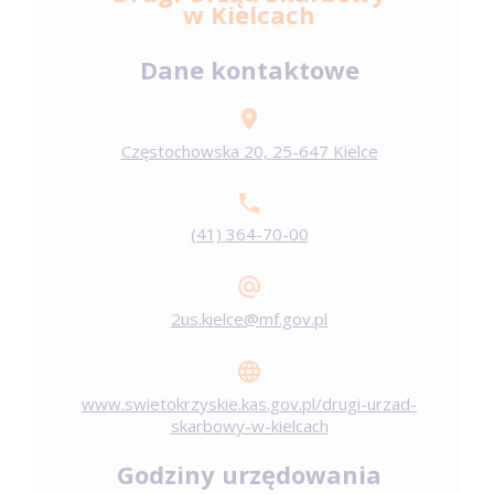
w Kielcach
Dane kontaktowe
Częstochowska 20, 25-647 Kielce
(41) 364-70-00
2us.kielce@mf.gov.pl
www.swietokrzyskie.kas.gov.pl/drugi-urzad-
skarbowy-w-kielcach
Godziny urzędowania