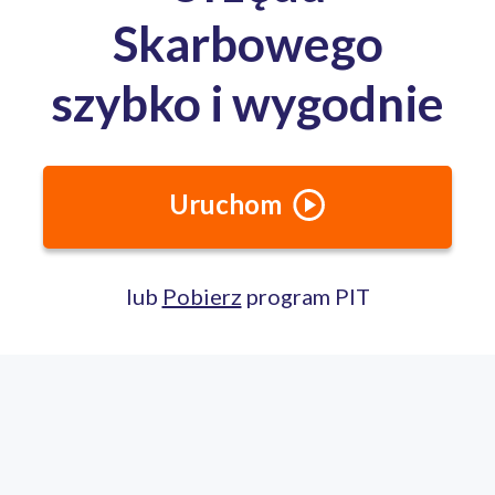
Postępowanie wszczęte przez podatnika
W Drugim Urzędzie Skarbowym w Kielcach
postępowanie rozpoczęte na wniosek interesanta
trwa średnio 26,68 dnia (nieco więcej niż 5 tygodni)
i wynik ten, jako stosunkowo dobry rezultat,
przyniósł Urzędowi 73,32 punku w zestawieniu.
Dobrowolna wpłata należności fiskalnych
W Drugim Urzędzie Skarbowym w Kielcach 98,72
kwot należności podatkowych wpłacanych jest
dobrowolnie przez podatników bez jakiejkolwiek
formy presji ze strony fiskusa. Jest znakomity
wynik w skali kraju.
Cyfryzacja
Za rok podatkowy 2015 do Drugiego Urzędu
Skarbowego w Kielcach 62,85% dokumentów
rozliczeniowych trafiło za pośrednictwem
Internetu. W roku 2016 było to już 70,22% (wzrost
o 8,37%)