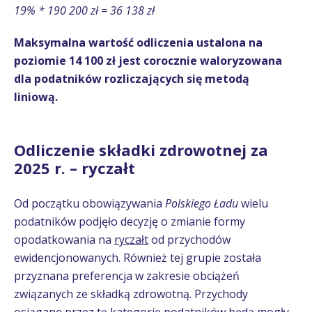
19% * 190 200 zł = 36 138 zł
Maksymalna wartość odliczenia ustalona na
poziomie 14 100 zł jest corocznie waloryzowana
dla podatników rozliczających się metodą
liniową.
Odliczenie składki zdrowotnej za
2025 r. – ryczałt
Od początku obowiązywania
Polskiego Ładu
wielu
podatników podjęło decyzję o zmianie formy
opodatkowania na
ryczałt
od przychodów
ewidencjonowanych. Również tej grupie została
przyznana preferencja w zakresie obciążeń
związanych ze składką zdrowotną. Przychody
osiągane przez tę kategorię podatników będą mogły