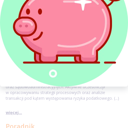
Doświadczenie zawodowe zdobywał współpracując
z kancelariami doradztwa podatkowego oraz sprawując
samodzielną obsługę prawną podmiotów gospodarczych
i osób fizycznych. Specjalizuje się w postępowaniach
podatkowych, egzekucyjnych przed administracją skarbową
oraz sądowoadministracyjnych. Aktywnie uczestniczył
w opracowywaniu strategii procesowych oraz analizie
transakcji pod kątem występowania ryzyka podatkowego. (...)
więcej...
Poradnik