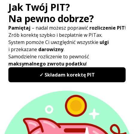
W przypadku podatnika korzystającego z ulgi dla
młodych do 26. roku życia bądź zwolnień
podmiotowych Polskiego Ładu, tj.:
Ulgi 4+ dla rodzin wielodzietnych,
Ulgi na powrót,
Ulgi dla aktywnych zawodowo seniorów,
Autorskie
koszty uzyskania przychodów
maja
zastosowanie w ograniczonym stopniu, mianowicie
w wysokości nieprzekraczającej tej części przychodów
z danego źródła, która podlega opodatkowaniu.
O Autorze:
Mateusz Musiał
Specjalista ds. postępowań sądowo-administracyjnych
mateusz.musial@pitax.pl