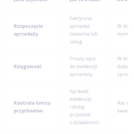
Faktyczna
Rozpoczęcie
sprzedaż
W dow
sprzedaży
towarów lub
momen
usług
Prosty wpis
W dniu
Księgowość
do ewidencji
dokona
sprzedaży
sprzed
Sprawdź
ewidencję
Kontrola limitu
Raz na
i dodaj
przychodów
kwartał
przychód
z działalności