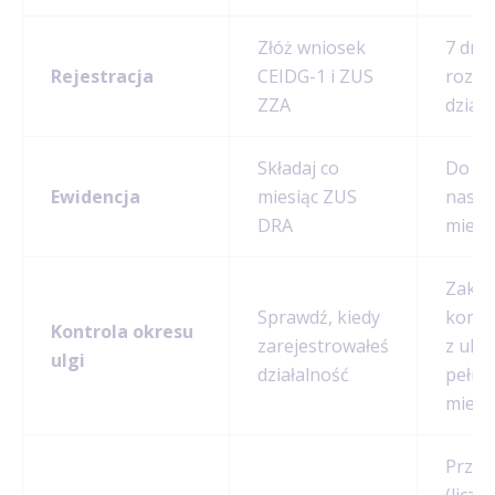
Złóż wniosek
7 dni 
Rejestracja
CEIDG-1 i ZUS
rozpo
ZZA
działa
Składaj co
Do 20
Ewidencja
miesiąc ZUS
nast
DRA
miesi
Zakoń
Sprawdź, kiedy
korzy
Kontrola okresu
zarejestrowałeś
z ulgi
ulgi
działalność
pełny
miesi
Przez 