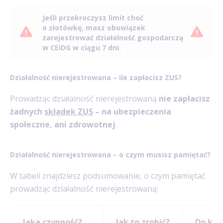
Jeśli przekroczysz limit choć
o złotówkę, masz obowiązek
zarejestrować działalność gospodarczą
w CEiDG w ciągu 7 dni.
Działalność nierejestrowana – ile zapłacisz ZUS?
Prowadząc działalność nierejestrowaną
nie zapłacisz
żadnych
składek ZUS
– na ubezpieczenia
społeczne, ani zdrowotnej
.
Działalność nierejestrowana – o czym musisz pamiętać?
W tabeli znajdziesz podsumowanie, o czym pamiętać
prowadząc działalność nierejestrowaną:
Jaka czynność?
Jak to zrobić?
Do kie