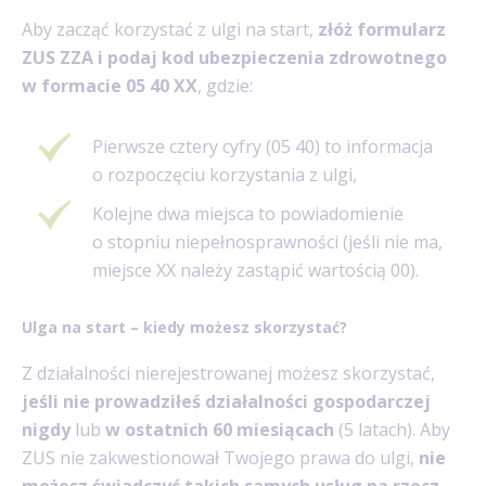
Aby zacząć korzystać z ulgi na start,
złóż formularz
ZUS ZZA i podaj
kod ubezpieczenia zdrowotnego
w formacie 05 40 XX
, gdzie:
Pierwsze cztery cyfry (05 40) to informacja
o rozpoczęciu korzystania z ulgi,
Kolejne dwa miejsca to powiadomienie
o stopniu niepełnosprawności (jeśli nie ma,
miejsce XX należy zastąpić wartością 00).
Ulga na start – kiedy możesz skorzystać?
Z działalności nierejestrowanej możesz skorzystać,
jeśli nie prowadziłeś działalności gospodarczej
nigdy
lub
w ostatnich 60 miesiącach
(5 latach). Aby
ZUS nie zakwestionował Twojego prawa do ulgi,
nie
możesz świadczyć takich samych usług na rzecz