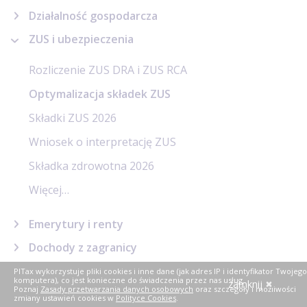
Działalność gospodarcza
ZUS i ubezpieczenia
Rozliczenie ZUS DRA i ZUS RCA
Optymalizacja składek ZUS
Składki ZUS 2026
Wniosek o interpretację ZUS
Składka zdrowotna 2026
Więcej…
Emerytury i renty
Dochody z zagranicy
Najem
PITax wykorzystuje pliki cookies i inne dane (jak adres IP i identyfikator Twojego
komputera), co jest konieczne do świadczenia przez nas usług.
zamknij
Poznaj
Zasady przetwarzania danych osobowych
oraz szczegóły i możliwości
Kredyty w PIT
zmiany ustawień cookies w
Polityce Cookies
.