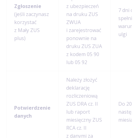
Zgłoszenie
z ubezpieczeń
7 dni od
(jeśli zaczynasz
na druku ZUS
spełnien
korzystać
ZWUA
warunk
z Mały ZUS
i zarejestrować
ulgi
plus)
ponownie na
druku ZUS ZUA
z kodem 05 90
lub 05 92
Należy złożyć
deklarację
rozliczeniową
ZUS DRA cz. II
Do 20. d
Potwierdzenie
lub raport
następn
danych
miesięczny ZUS
miesiąca
RCA cz. II
z danymi za