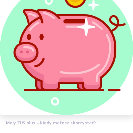
następujące kroki:
wyrejestruj się z dotychczasowego kodu
ubezpieczeń
(ZUS ZWUA)
i
jeśli nie korzystałeś z ulgi na start – zgłoś
się do ubezpieczeń społecznych
(ZUS ZUA)
jeśli jesteś na uldze na start – zgłoś się do
ubezpieczenia
(ZUS ZZA)
z kodem
ubezpieczenia zaczynającego się od 05 90
(dla osób bez orzeczonej
niepełnosprawności)
lub 05 92
(dla osób
posiadających rentę przyznaną z tytułu
niezdolności do pracy).
Mały ZUS plus – kiedy możesz skorzystać?