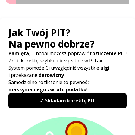
Krok 3: przejdź na Mały ZUS plus
(ubezpieczenie zdrowotne i niższe składki na
ubezpieczenia społeczne)
Mały ZUS plus – co to jest?
Mały ZUS to
ulga, która trwa do 36 miesięcy
i polega na opłacaniu składek na ubezpieczenia
społeczne
(emerytalne, rentowe, wypadkowe)
od
niższej podstawy
niż przedsiębiorcy, którym
preferencje nie przysługują.
Mały ZUS plus – jak zacząć?
Aby skorzystać ulgi Mały ZUS plus wykonaj