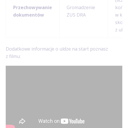
(liczą
Przechowywanie
Gromadzenie
końca
dokumentów
ZUS DRA
w któ
skorz
z ulgi)
Dodatkowe informacje o uldze na start poznasz
z filmu: