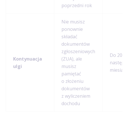
poprzedni rok
Nie musisz
ponownie
składać
dokumentów
zgłoszeniowych
Do 20. d
Kontynuacja
(ZUA), ale
następn
ulgi
musisz
miesiąca
pamiętać
o złożeniu
dokumentów
z wyliczeniem
dochodu