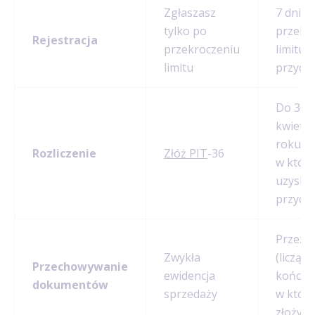
Zgłaszasz
7 dni o
tylko po
przekr
Rejestracja
przekroczeniu
limitu
limitu
przych
Do 30
kwietni
roku,
Rozliczenie
Złóż PIT
-36
w któr
uzyska
przych
Przez 5
Zwykła
(licząc 
Przechowywanie
ewidencja
końca 
dokumentów
sprzedaży
w któr
złożyłe