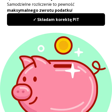
Etat, zlecenie i dzieło
Działalność gospodarcza
ZUS i ubezpieczenia
Emerytury i renty
Dochody z zagranicy
Najem
Kredyty w PIT
Dochody inwestycyjne
Sytuacje podatkowe
Terminy, wskaźniki i stawki
Sprawy urzędowe
Formularze podatkowe
Korekta PIT