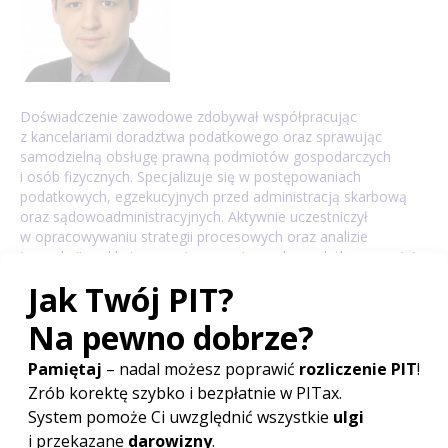
Doświadczenie zawodowe zdobywał współpracując
z kancelariami doradztwa podatkowego oraz sprawując
samodzielną obsługę prawną podmiotów gospodarczych
i osób fizycznych. Specjalizuje się w postępowaniach
podatkowych, egzekucyjnych przed administracją skarbową
oraz sądowoadministracyjnych. Aktywnie uczestniczył
w opracowywaniu strategii procesowych oraz analizie
transakcji pod kątem występowania ryzyka podatkowego. (...)
więcej...
Poradnik
PIT - podstawowe informacje
Ulgi i odliczenia