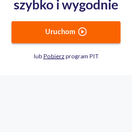
w Zielonej Górze obsługuje mieszkanców z terenu:
całego województwa zielonogórskiego.
Jak dojechać?