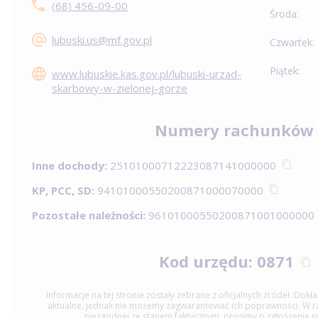
(68) 456-09-00
Środa:
lubuski.us@mf.gov.pl
Czwartek:
Piątek:
www.lubuskie.kas.gov.pl/lubuski-urzad-
skarbowy-w-zielonej-gorze
Numery rachunków
Inne dochody:
25101000712223087141000000
KP, PCC, SD:
94101000550200871000070000
Pozostałe należności:
96101000550200871001000000
Kod urzędu: 0871
Informacje na tej stronie zostały zebrane z oficjalnych źródeł. Dok
aktualne, jednak nie możemy zagwarantować ich poprawności. W raz
niezgodnej ze stanem faktycznym, prosimy o zgłoszenie n