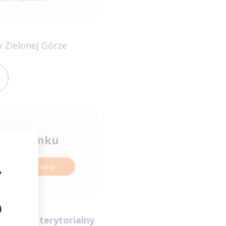
 Zielonej Górze
orachunku
Wygeneruj
Zasięg terytorialny