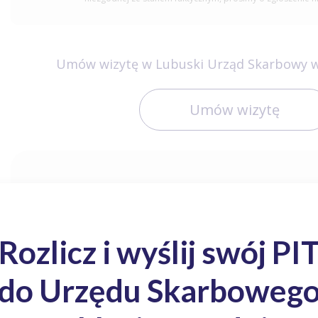
Umów wizytę w Lubuski Urząd Skarbowy w
Umów wizytę
Wygeneruj własny numer mikr
PESEL
NIP
Lubuski Urząd Skarbowy w Zielonej Górze - Dr. Pieniężnego 24