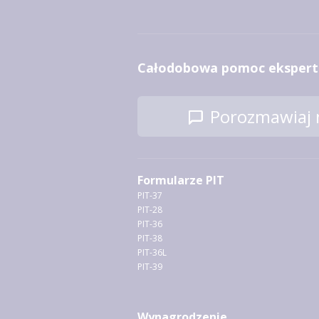
Całodobowa pomoc ekspert
Porozmawiaj n
Formularze PIT
PIT-37
PIT-28
PIT-36
PIT-38
PIT-36L
PIT-39
Wynagrodzenie