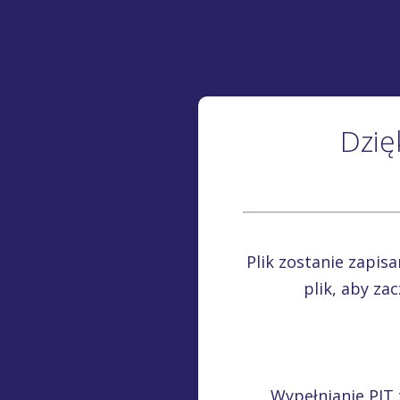
Dzię
Plik zostanie zapis
plik, aby za
Wypełnianie PIT 