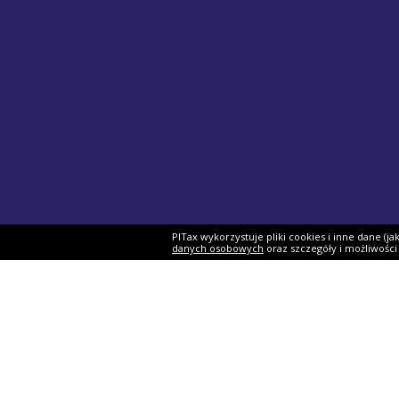
PITax wykorzystuje pliki cookies i inne dane (j
danych osobowych
oraz szczegóły i możliwośc
Formularze PIT
PIT-37
PIT-28
PIT-36
PIT-38