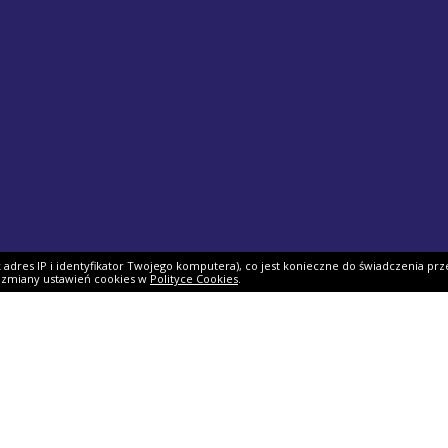
ak adres IP i identyfikator Twojego komputera), co jest konieczne do świadczenia prz
i zmiany ustawień cookies w
Polityce Cookies
.
Podatek PIT
Pomoc
Program PIT 2025
Ulgi i odliczenia
e-Urząd Skarbowy
Asystent rozliczenia
Twój e-PIT 2025
Dlaczego my?
Rozliczenie PIT-11
Jak podpisać PIT?