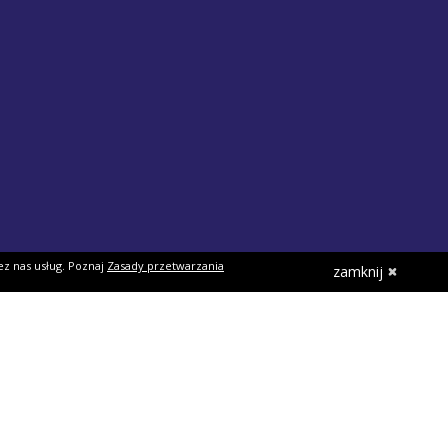
ez nas usług. Poznaj
Zasady przetwarzania
zamknij
O firmie
O nas
Nasi partnerzy
Współpraca
Dokumenty