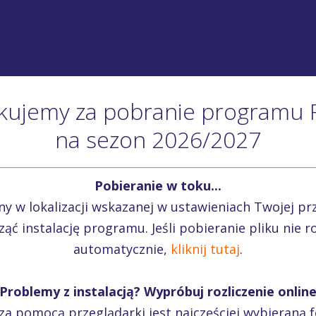
kujemy za pobranie programu 
na sezon 2026/2027
Pobieranie w toku...
any w lokalizacji wskazanej w ustawieniach Twojej p
cząć instalację programu. Jeśli pobieranie pliku nie r
automatycznie,
kliknij tutaj
.
Problemy z instalacją? Wypróbuj rozliczenie onlin
za pomocą przeglądarki jest najczęściej wybieraną f