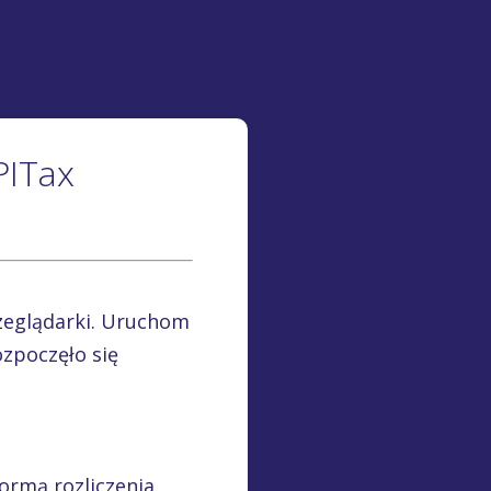
PITax
rzeglądarki. Uruchom
ozpoczęło się
e
ormą rozliczenia.