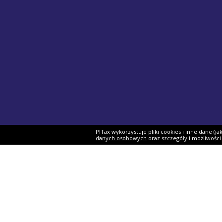
PITax wykorzystuje pliki cookies i inne dane (j
danych osobowych
oraz szczegóły i możliwośc
Formularze PIT
Podat
PIT-37
Program 
PIT-28
e-Urząd 
PIT-36
Twój e-P
PIT-38
Rozliczen