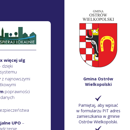
x więcej ulg
– dzięki
 systemu
y
z najnowszymi
Gmina Ostrów
atkowymi
Wielkopolski
em
poprawności
 danych
Pamiętaj, aby wpisać
ezpieczeństwa
w formularzu PIT adres
zamieszkania w gminie
Ostrów Wielkopolski.
cjalne UPO
–
adczenie