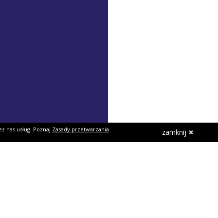
ez nas usług. Poznaj
Zasady przetwarzania
zamknij