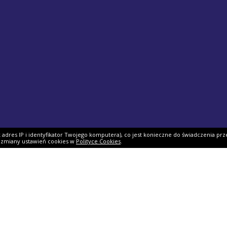
ak adres IP i identyfikator Twojego komputera), co jest konieczne do świadczenia prz
i zmiany ustawień cookies w
Polityce Cookies
.
ek PIT
Pomoc
O firmie
PIT 2025
Ulgi i odliczenia
O nas
Skarbowy
Asystent rozliczenia
Nasi partnerzy
IT 2025
Dlaczego my?
Współpraca
ie PIT-11
Jak podpisać PIT?
Dokumenty