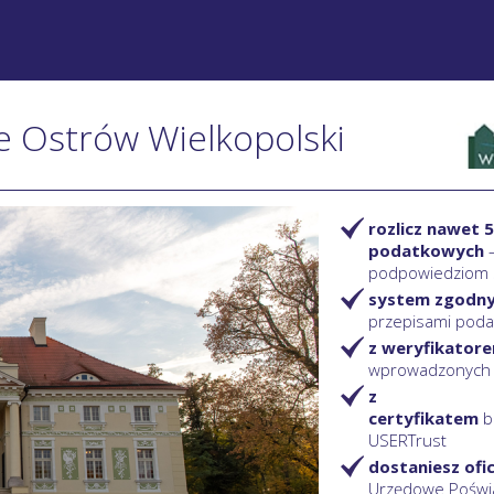
ie Ostrów Wielkopolski
rozlicz nawet 5
podatkowych
podpowiedziom
system zgodn
przepisami pod
z weryfikator
wprowadzonych
z
certyfikatem
b
USERTrust
dostaniesz ofi
Urzędowe Poświ