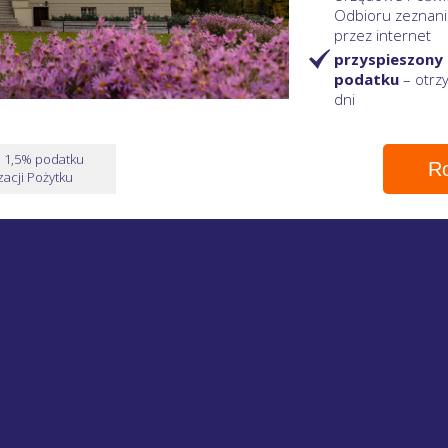
Odbioru zeznani
przez internet
przyspieszony
podatku
– otr
dni
e 1,5% podatku
Ro
acji Pożytku