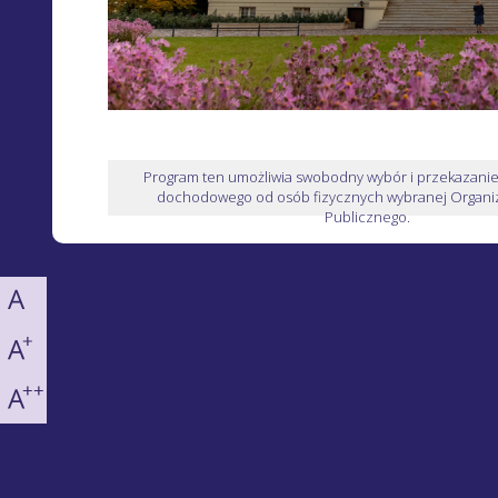
Program ten umożliwia swobodny wybór i przekazani
dochodowego od osób fizycznych wybranej Organiz
Publicznego.