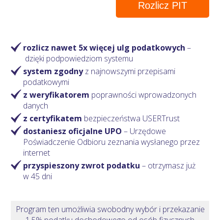
Rozlicz PIT
rozlicz nawet 5x więcej ulg podatkowych
–
dzięki podpowiedziom systemu
system zgodny
z najnowszymi przepisami
podatkowymi
z weryfikatorem
poprawności wprowadzonych
danych
z certyfikatem
bezpieczeństwa USERTrust
dostaniesz oficjalne UPO
– Urzędowe
Poświadczenie Odbioru zeznania wysłanego przez
internet
przyspieszony zwrot podatku
– otrzymasz
już
w 45 dni
Program ten umożliwia swobodny wybór i przekazanie
1,5% podatku dochodowego od osób fizycznych