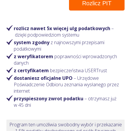
Rozlicz PIT
rozlicz nawet 5x więcej ulg podatkowych
–
dzięki podpowiedziom systemu
system zgodny
z najnowszymi przepisami
podatkowymi
z weryfikatorem
poprawności wprowadzonych
danych
z certyfikatem
bezpieczeństwa USERTrust
dostaniesz oficjalne UPO
– Urzędowe
Poświadczenie Odbioru zeznania wysłanego przez
internet
przyspieszony zwrot podatku
– otrzymasz
już
w 45 dni
Program ten umożliwia swobodny wybór i przekazanie
1,5% podatku dochodowego od osób fizycznych