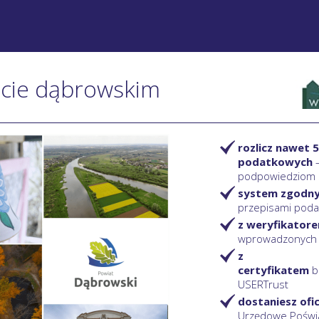
ecie dąbrowskim
rozlicz nawet 5
podatkowych
podpowiedziom
system zgodn
przepisami pod
z weryfikator
wprowadzonych
z
certyfikatem
b
USERTrust
dostaniesz ofi
Urzędowe Poświ