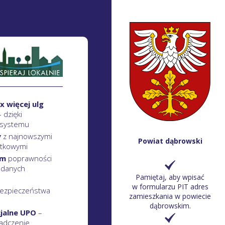
x więcej ulg
– dzięki
 systemu
y
z najnowszymi
Powiat dąbrowski
atkowymi
em
poprawności
 danych
Pamiętaj, aby wpisać
w formularzu PIT adres
ezpieczeństwa
zamieszkania w powiecie
dąbrowskim.
cjalne UPO
–
adczenie