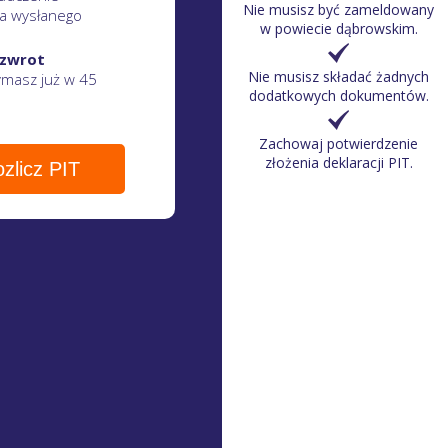
Nie musisz być zameldowany
a wysłanego
w powiecie dąbrowskim.
 zwrot
Nie musisz składać żadnych
zymasz
już w 45
dodatkowych dokumentów.
Zachowaj potwierdzenie
złożenia deklaracji PIT.
zlicz PIT