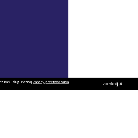
ez nas usług. Poznaj
Zasady przetwarzania
zamknij