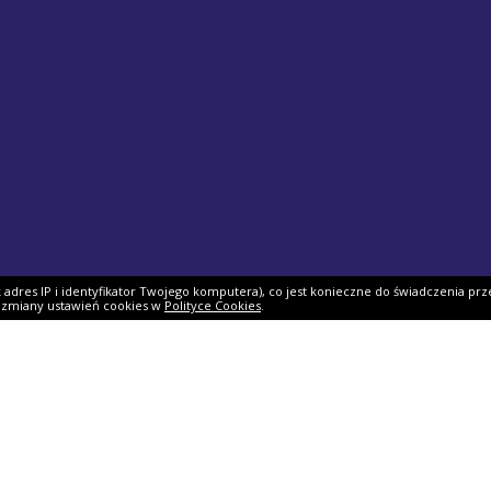
ak adres IP i identyfikator Twojego komputera), co jest konieczne do świadczenia prz
i zmiany ustawień cookies w
Polityce Cookies
.
ek PIT
Pomoc
O firmie
PIT 2025
Ulgi i odliczenia
O nas
Skarbowy
Asystent rozliczenia
Nasi partnerzy
IT 2025
Dlaczego my?
Współpraca
ie PIT-11
Jak podpisać PIT?
Dokumenty