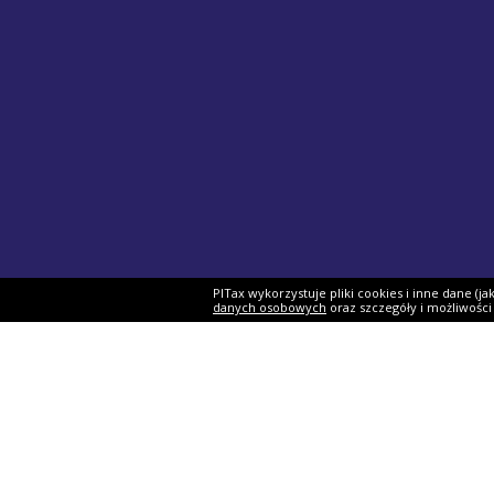
PITax wykorzystuje pliki cookies i inne dane (j
danych osobowych
oraz szczegóły i możliwośc
Formularze PIT
Podat
PIT-37
Program 
PIT-28
e-Urząd 
PIT-36
Twój e-P
PIT-38
Rozliczen