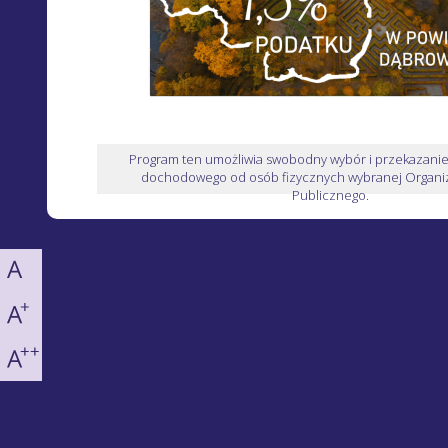
Program ten umożliwia swobodny wybór i przekazani
dochodowego od osób fizycznych wybranej Organiz
Publicznego.