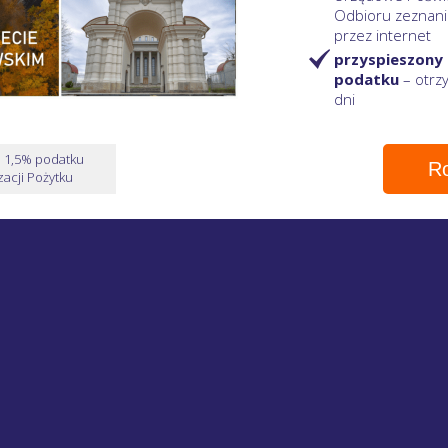
Odbioru zeznani
przez internet
przyspieszony
podatku
– otr
dni
e 1,5% podatku
Ro
acji Pożytku