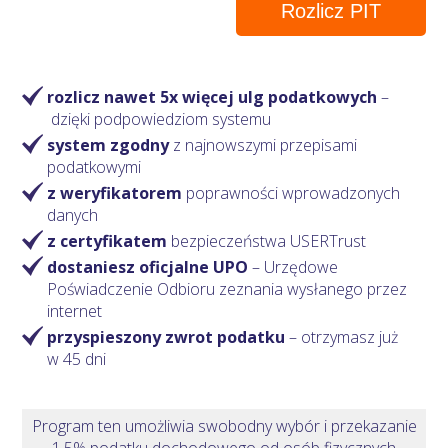
Rozlicz PIT
rozlicz nawet 5x więcej ulg podatkowych
–
dzięki podpowiedziom systemu
system zgodny
z najnowszymi przepisami
podatkowymi
z weryfikatorem
poprawności wprowadzonych
danych
z certyfikatem
bezpieczeństwa USERTrust
dostaniesz oficjalne UPO
– Urzędowe
Poświadczenie Odbioru zeznania wysłanego przez
internet
przyspieszony zwrot podatku
– otrzymasz
już
w 45 dni
Program ten umożliwia swobodny wybór i przekazanie
1,5% podatku dochodowego od osób fizycznych