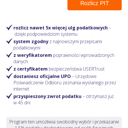
Rozlicz PIT
rozlicz nawet 5x więcej ulg podatkowych
–
dzięki podpowiedziom systemu
system zgodny
z najnowszymi przepisami
podatkowymi
z weryfikatorem
poprawności wprowadzonych
danych
z certyfikatem
bezpieczeństwa USERTrust
dostaniesz oficjalne UPO
– Urzędowe
Poświadczenie Odbioru zeznania wysłanego przez
internet
przyspieszony zwrot podatku
– otrzymasz
już
w 45 dni
Program ten umożliwia swobodny wybór i przekazanie
1,5% podatku dochodowego od osób fizycznych