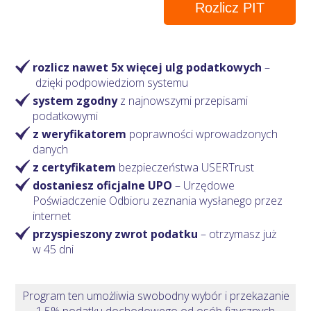
Rozlicz PIT
rozlicz nawet 5x więcej ulg podatkowych
–
dzięki podpowiedziom systemu
system zgodny
z najnowszymi przepisami
podatkowymi
z weryfikatorem
poprawności wprowadzonych
danych
z certyfikatem
bezpieczeństwa USERTrust
dostaniesz oficjalne UPO
– Urzędowe
Poświadczenie Odbioru zeznania wysłanego przez
internet
przyspieszony zwrot podatku
– otrzymasz
już
w 45 dni
Program ten umożliwia swobodny wybór i przekazanie
1,5% podatku dochodowego od osób fizycznych