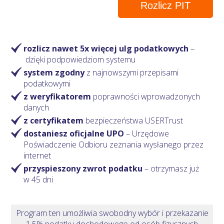
Rozlicz PIT
rozlicz nawet 5x więcej ulg podatkowych
–
dzięki podpowiedziom systemu
system zgodny
z najnowszymi przepisami
podatkowymi
z weryfikatorem
poprawności wprowadzonych
danych
z certyfikatem
bezpieczeństwa USERTrust
dostaniesz oficjalne UPO
– Urzędowe
Poświadczenie Odbioru zeznania wysłanego przez
internet
przyspieszony zwrot podatku
– otrzymasz
już
w 45 dni
Program ten umożliwia swobodny wybór i przekazanie
1,5% podatku dochodowego od osób fizycznych