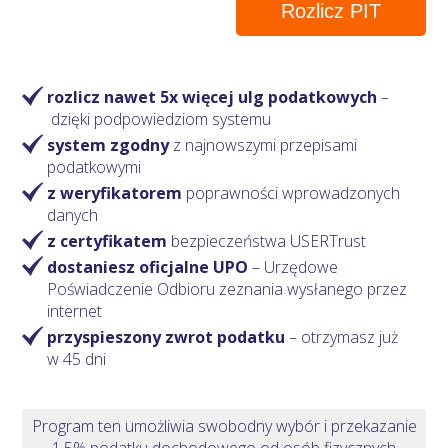
Rozlicz PIT
rozlicz nawet 5x więcej ulg podatkowych
–
dzięki podpowiedziom systemu
system zgodny
z najnowszymi przepisami
podatkowymi
z weryfikatorem
poprawności wprowadzonych
danych
z certyfikatem
bezpieczeństwa USERTrust
dostaniesz oficjalne UPO
– Urzędowe
Poświadczenie Odbioru zeznania wysłanego przez
internet
przyspieszony zwrot podatku
– otrzymasz
już
w 45 dni
Program ten umożliwia swobodny wybór i przekazanie
1,5% podatku dochodowego od osób fizycznych