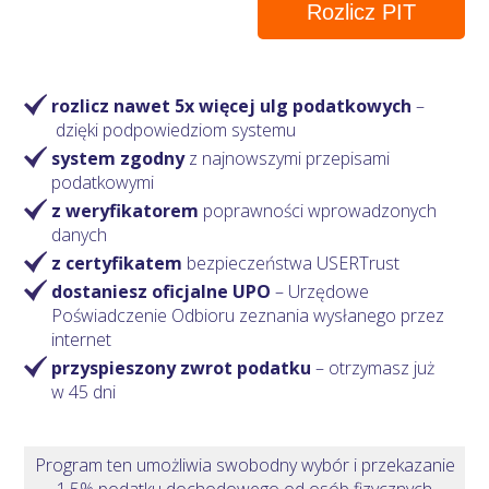
Rozlicz PIT
rozlicz nawet 5x więcej ulg podatkowych
–
dzięki podpowiedziom systemu
system zgodny
z najnowszymi przepisami
podatkowymi
z weryfikatorem
poprawności wprowadzonych
danych
z certyfikatem
bezpieczeństwa USERTrust
dostaniesz oficjalne UPO
– Urzędowe
Poświadczenie Odbioru zeznania wysłanego przez
internet
przyspieszony zwrot podatku
– otrzymasz
już
w 45 dni
Program ten umożliwia swobodny wybór i przekazanie
1,5% podatku dochodowego od osób fizycznych