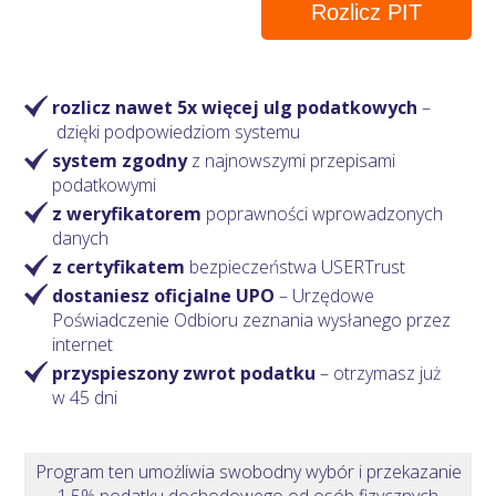
Rozlicz PIT
rozlicz nawet 5x więcej ulg podatkowych
–
dzięki podpowiedziom systemu
system zgodny
z najnowszymi przepisami
podatkowymi
z weryfikatorem
poprawności wprowadzonych
danych
z certyfikatem
bezpieczeństwa USERTrust
dostaniesz oficjalne UPO
– Urzędowe
Poświadczenie Odbioru zeznania wysłanego przez
internet
przyspieszony zwrot podatku
– otrzymasz
już
w 45 dni
Program ten umożliwia swobodny wybór i przekazanie
1,5% podatku dochodowego od osób fizycznych