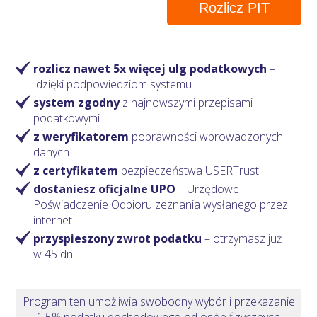
Rozlicz PIT
rozlicz nawet 5x więcej ulg podatkowych
–
dzięki podpowiedziom systemu
system zgodny
z najnowszymi przepisami
podatkowymi
z weryfikatorem
poprawności wprowadzonych
danych
z certyfikatem
bezpieczeństwa USERTrust
dostaniesz oficjalne UPO
– Urzędowe
Poświadczenie Odbioru zeznania wysłanego przez
internet
przyspieszony zwrot podatku
– otrzymasz
już
w 45 dni
Program ten umożliwia swobodny wybór i przekazanie
1,5% podatku dochodowego od osób fizycznych