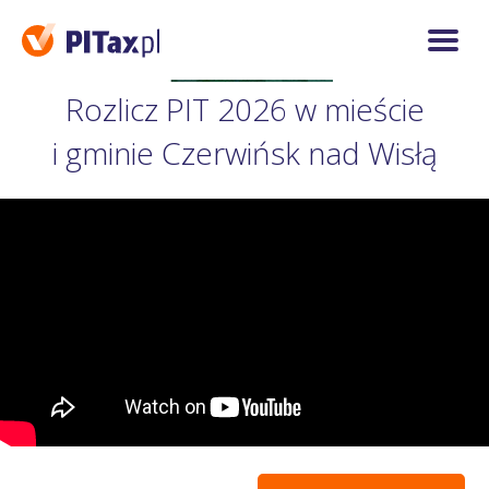
Rozlicz PIT 2026 w mieście
i gminie Czerwińsk nad Wisłą