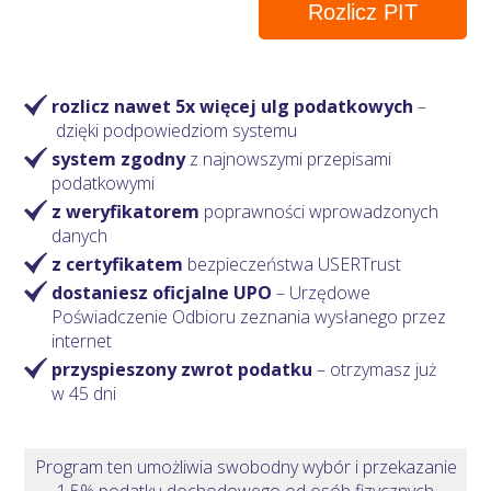
Rozlicz PIT
rozlicz nawet 5x więcej ulg podatkowych
–
dzięki podpowiedziom systemu
system zgodny
z najnowszymi przepisami
podatkowymi
z weryfikatorem
poprawności wprowadzonych
danych
z certyfikatem
bezpieczeństwa USERTrust
dostaniesz oficjalne UPO
– Urzędowe
Poświadczenie Odbioru zeznania wysłanego przez
internet
przyspieszony zwrot podatku
– otrzymasz
już
w 45 dni
Program ten umożliwia swobodny wybór i przekazanie
1,5% podatku dochodowego od osób fizycznych