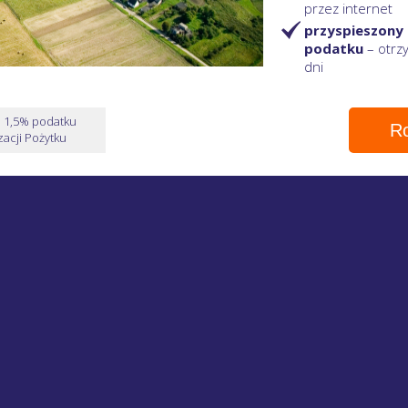
przez internet
przyspieszony
podatku
– otr
dni
e 1,5% podatku
Ro
acji Pożytku