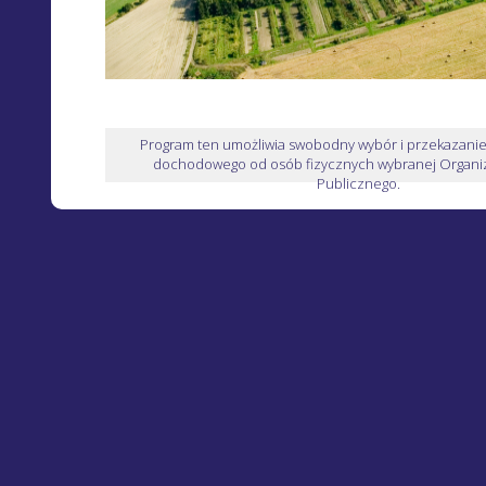
Program ten umożliwia swobodny wybór i przekazani
dochodowego od osób fizycznych wybranej Organiz
Publicznego.