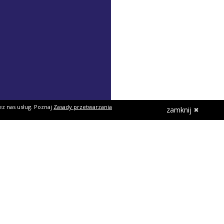
ez nas usług. Poznaj
Zasady przetwarzania
zamknij