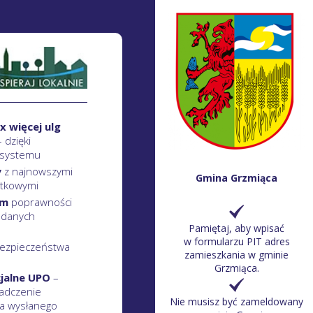
x więcej ulg
– dzięki
 systemu
y
z najnowszymi
Gmina Grzmiąca
atkowymi
em
poprawności
 danych
Pamiętaj, aby wpisać
w formularzu PIT adres
ezpieczeństwa
zamieszkania w gminie
Grzmiąca.
cjalne UPO
–
adczenie
Nie musisz być zameldowany
a wysłanego