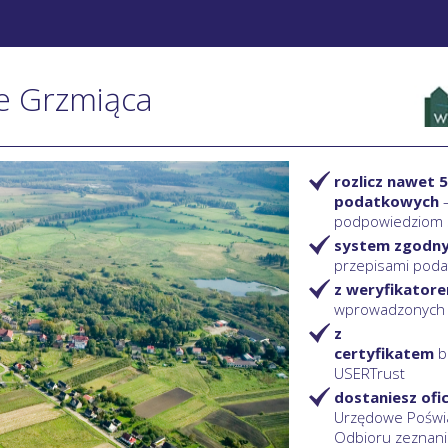
ie Grzmiąca
rozlicz nawet 5
podatkowych
podpowiedziom
system zgodn
przepisami pod
z weryfikator
wprowadzonych
z
certyfikatem
b
USERTrust
dostaniesz ofi
Urzędowe Poświ
Odbioru zeznani