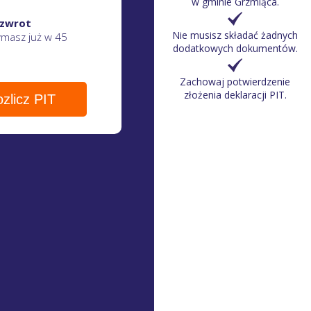
w gminie Grzmiąca
.
 zwrot
Nie musisz składać żadnych
zymasz
już w 45
dodatkowych dokumentów.
Zachowaj potwierdzenie
złożenia deklaracji PIT.
zlicz PIT