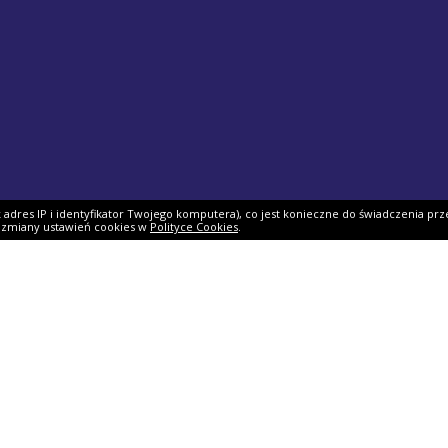
ak adres IP i identyfikator Twojego komputera), co jest konieczne do świadczenia prz
i zmiany ustawień cookies w
Polityce Cookies
.