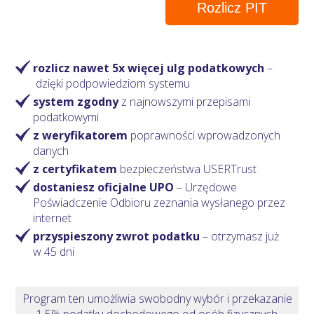
Rozlicz PIT
rozlicz nawet 5x więcej ulg podatkowych
–
dzięki podpowiedziom systemu
system zgodny
z najnowszymi przepisami
podatkowymi
z weryfikatorem
poprawności wprowadzonych
danych
z certyfikatem
bezpieczeństwa USERTrust
dostaniesz oficjalne UPO
– Urzędowe
Poświadczenie Odbioru zeznania wysłanego przez
internet
przyspieszony zwrot podatku
– otrzymasz
już
w 45 dni
Program ten umożliwia swobodny wybór i przekazanie
1,5% podatku dochodowego od osób fizycznych