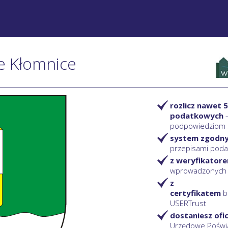
ie Kłomnice
rozlicz nawet 5
podatkowych
podpowiedziom
system zgodn
przepisami pod
z weryfikator
wprowadzonych
z
certyfikatem
b
USERTrust
dostaniesz ofi
Urzędowe Poświ