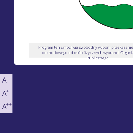
Program ten umożliwia swobodny wybór i przekazani
dochodowego od osób fizycznych wybranej Organiz
Publicznego.