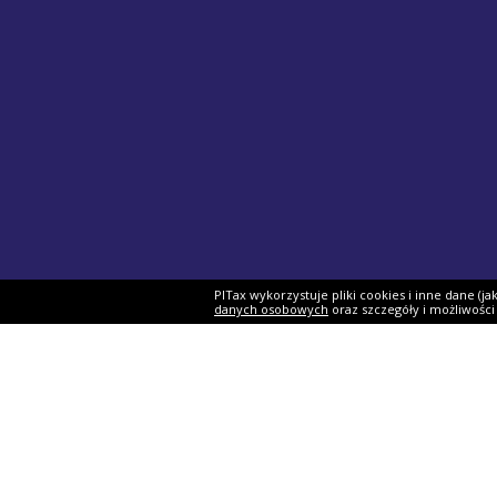
PITax wykorzystuje pliki cookies i inne dane (j
danych osobowych
oraz szczegóły i możliwośc
Formularze PIT
Podat
PIT-37
Program 
PIT-28
e-Urząd 
PIT-36
Twój e-P
PIT-38
Rozliczen