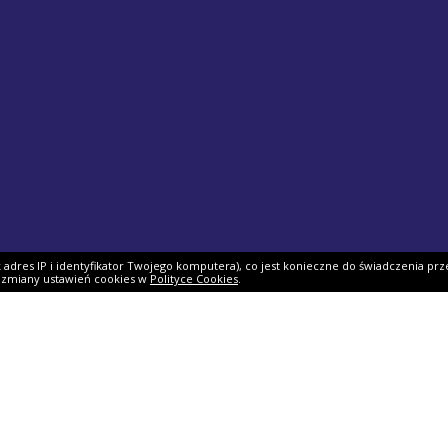
ak adres IP i identyfikator Twojego komputera), co jest konieczne do świadczenia prz
i zmiany ustawień cookies w
Polityce Cookies
.
ek PIT
Pomoc
O firmie
PIT 2025
Ulgi i odliczenia
O nas
Skarbowy
Asystent rozliczenia
Nasi partnerzy
IT 2025
Dlaczego my?
Współpraca
ie PIT-11
Jak podpisać PIT?
Dokumenty