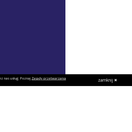
ez nas usług. Poznaj
Zasady przetwarzania
zamknij