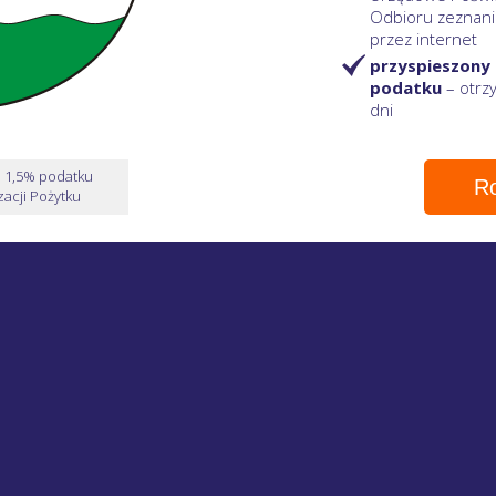
Odbioru zeznani
przez internet
przyspieszony
podatku
– otr
dni
e 1,5% podatku
Ro
acji Pożytku