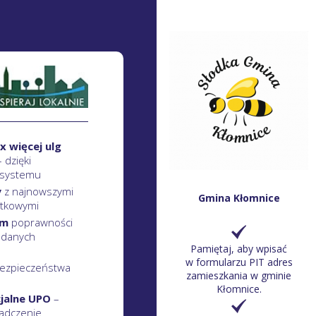
x więcej ulg
– dzięki
 systemu
y
z najnowszymi
Gmina Kłomnice
atkowymi
em
poprawności
 danych
Pamiętaj, aby wpisać
w formularzu PIT adres
ezpieczeństwa
zamieszkania w gminie
Kłomnice.
cjalne UPO
–
adczenie