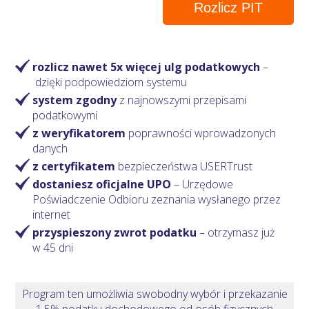
Rozlicz PIT
rozlicz nawet 5x więcej ulg podatkowych
–
dzięki podpowiedziom systemu
system zgodny
z najnowszymi przepisami
podatkowymi
z weryfikatorem
poprawności wprowadzonych
danych
z certyfikatem
bezpieczeństwa USERTrust
dostaniesz oficjalne UPO
– Urzędowe
Poświadczenie Odbioru zeznania wysłanego przez
internet
przyspieszony zwrot podatku
– otrzymasz
już
w 45 dni
Program ten umożliwia swobodny wybór i przekazanie
1,5% podatku dochodowego od osób fizycznych