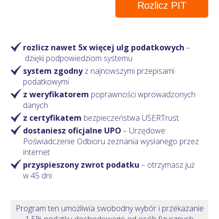
Rozlicz PIT
rozlicz nawet 5x więcej ulg podatkowych
–
dzięki podpowiedziom systemu
system zgodny
z najnowszymi przepisami
podatkowymi
z weryfikatorem
poprawności wprowadzonych
danych
z certyfikatem
bezpieczeństwa USERTrust
dostaniesz oficjalne UPO
– Urzędowe
Poświadczenie Odbioru zeznania wysłanego przez
internet
przyspieszony zwrot podatku
– otrzymasz
już
w 45 dni
Program ten umożliwia swobodny wybór i przekazanie
1,5% podatku dochodowego od osób fizycznych