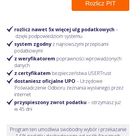
Rozlicz PIT
rozlicz nawet 5x więcej ulg podatkowych
–
dzięki podpowiedziom systemu
system zgodny
z najnowszymi przepisami
podatkowymi
z weryfikatorem
poprawności wprowadzonych
danych
z certyfikatem
bezpieczeństwa USERTrust
dostaniesz oficjalne UPO
– Urzędowe
Poświadczenie Odbioru zeznania wysłanego przez
internet
przyspieszony zwrot podatku
– otrzymasz
już
w 45 dni
Program ten umożliwia swobodny wybór i przekazanie
1,5% podatku dochodowego od osób fizycznych