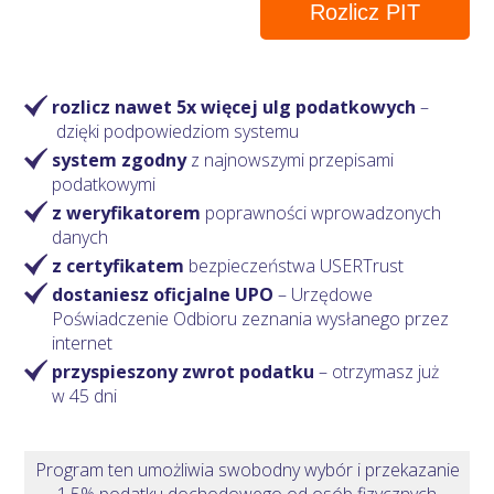
Rozlicz PIT
rozlicz nawet 5x więcej ulg podatkowych
–
dzięki podpowiedziom systemu
system zgodny
z najnowszymi przepisami
podatkowymi
z weryfikatorem
poprawności wprowadzonych
danych
z certyfikatem
bezpieczeństwa USERTrust
dostaniesz oficjalne UPO
– Urzędowe
Poświadczenie Odbioru zeznania wysłanego przez
internet
przyspieszony zwrot podatku
– otrzymasz
już
w 45 dni
Program ten umożliwia swobodny wybór i przekazanie
1,5% podatku dochodowego od osób fizycznych