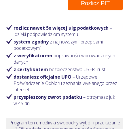
Rozlicz PIT
rozlicz nawet 5x więcej ulg podatkowych
–
dzięki podpowiedziom systemu
system zgodny
z najnowszymi przepisami
podatkowymi
z weryfikatorem
poprawności wprowadzonych
danych
z certyfikatem
bezpieczeństwa USERTrust
dostaniesz oficjalne UPO
– Urzędowe
Poświadczenie Odbioru zeznania wysłanego przez
internet
przyspieszony zwrot podatku
– otrzymasz
już
w 45 dni
Program ten umożliwia swobodny wybór i przekazanie
1,5% podatku dochodowego od osób fizycznych