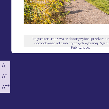
Program ten umożliwia swobodny wybór i przekazani
dochodowego od osób fizycznych wybranej Organiz
Publicznego.