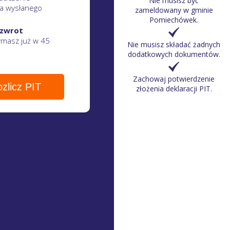
Nie musisz być
a wysłanego
zameldowany w gminie
Pomiechówek.
 zwrot
zymasz
już w 45
Nie musisz składać żadnych
dodatkowych dokumentów.
Zachowaj potwierdzenie
zlicz PIT
złożenia deklaracji PIT.