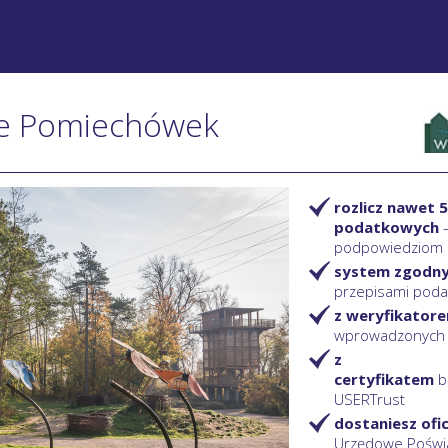
nie Pomiechówek
rozlicz nawet 5
podatkowych
podpowiedziom
system zgodn
przepisami pod
z weryfikator
wprowadzonych
z
certyfikatem
b
USERTrust
dostaniesz ofi
Urzędowe Poświ