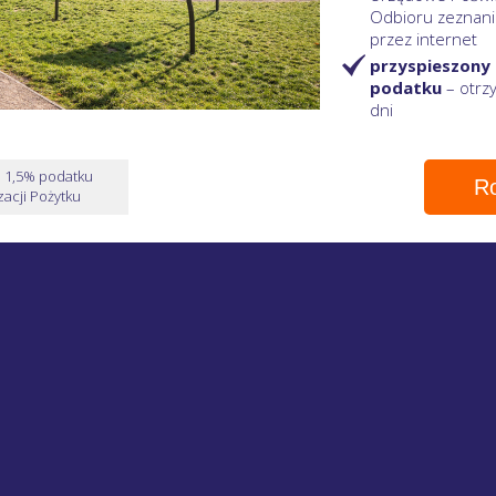
Odbioru zeznani
przez internet
przyspieszony
podatku
– otr
dni
e 1,5% podatku
Ro
acji Pożytku