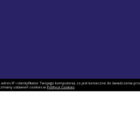
ak adres IP i identyfikator Twojego komputera), co jest konieczne do świadczenia prz
i zmiany ustawień cookies w
Polityce Cookies
.
ek PIT
Pomoc
O firmie
PIT 2025
Ulgi i odliczenia
O nas
Skarbowy
Asystent rozliczenia
Nasi partnerzy
IT 2025
Dlaczego my?
Współpraca
ie PIT-11
Jak podpisać PIT?
Dokumenty