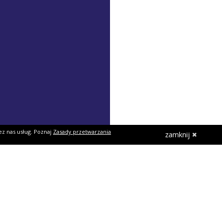
ez nas usług. Poznaj
Zasady przetwarzania
zamknij