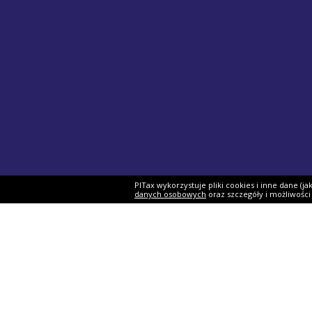
PITax wykorzystuje pliki cookies i inne dane (j
danych osobowych
oraz szczegóły i możliwośc
Formularze PIT
Podat
PIT-37
Program 
PIT-28
e-Urząd 
PIT-36
Twój e-P
PIT-38
Rozliczen