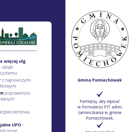
x więcej ulg
– dzięki
 systemu
y
z najnowszymi
Gmina Pomiechówek
atkowymi
em
poprawności
 danych
Pamiętaj, aby wpisać
w formularzu PIT adres
ezpieczeństwa
zamieszkania w gminie
Pomiechówek.
cjalne UPO
–
adczenie