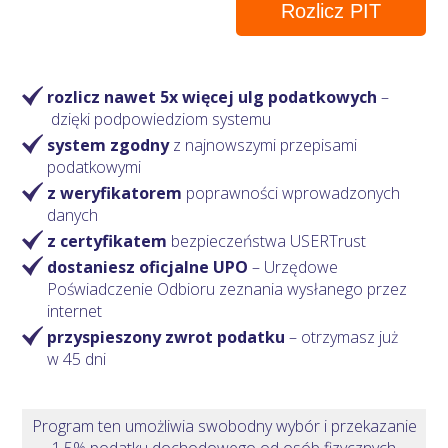
Rozlicz PIT
rozlicz nawet 5x więcej ulg podatkowych
–
dzięki podpowiedziom systemu
system zgodny
z najnowszymi przepisami
podatkowymi
z weryfikatorem
poprawności wprowadzonych
danych
z certyfikatem
bezpieczeństwa USERTrust
dostaniesz oficjalne UPO
– Urzędowe
Poświadczenie Odbioru zeznania wysłanego przez
internet
przyspieszony zwrot podatku
– otrzymasz
już
w 45 dni
Program ten umożliwia swobodny wybór i przekazanie
1,5% podatku dochodowego od osób fizycznych