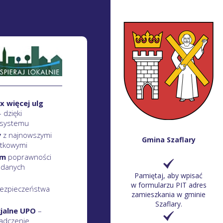
x więcej ulg
– dzięki
 systemu
y
z najnowszymi
Gmina Szaflary
atkowymi
em
poprawności
 danych
Pamiętaj, aby wpisać
w formularzu PIT adres
ezpieczeństwa
zamieszkania w gminie
Szaflary.
cjalne UPO
–
adczenie