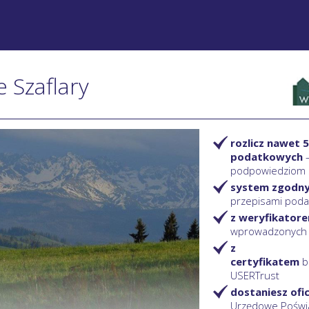
e Szaflary
rozlicz nawet 5
podatkowych
podpowiedziom
system zgodn
przepisami pod
z weryfikator
wprowadzonych
z
certyfikatem
b
USERTrust
dostaniesz ofi
Urzędowe Poświ