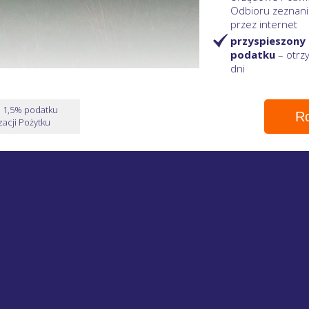
Odbioru zeznani
przez internet
przyspieszony
podatku
– otr
dni
e 1,5% podatku
Ro
acji Pożytku