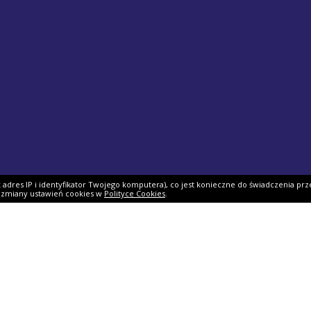
ak adres IP i identyfikator Twojego komputera), co jest konieczne do świadczenia prz
i zmiany ustawień cookies w
Polityce Cookies
.
ek PIT
Pomoc
O firmie
PIT 2025
Ulgi i odliczenia
O nas
Skarbowy
Asystent rozliczenia
Nasi partnerzy
IT 2025
Dlaczego my?
Współpraca
ie PIT-11
Jak podpisać PIT?
Dokumenty