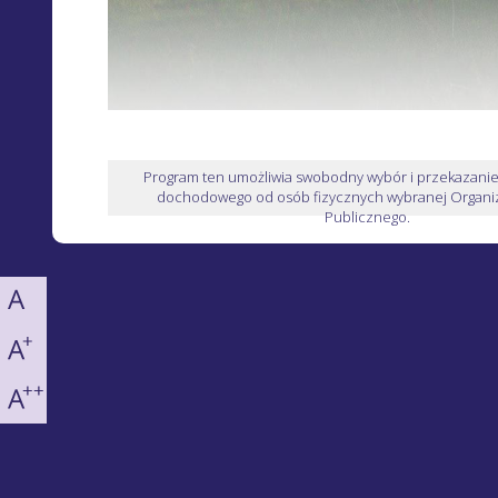
Program ten umożliwia swobodny wybór i przekazani
dochodowego od osób fizycznych wybranej Organiz
Publicznego.