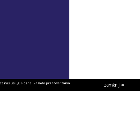
ez nas usług. Poznaj
Zasady przetwarzania
zamknij