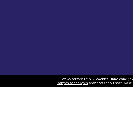
PITax wykorzystuje pliki cookies i inne dane (j
danych osobowych
oraz szczegóły i możliwośc
Formularze PIT
Podat
PIT-37
Program 
PIT-28
e-Urząd 
PIT-36
Twój e-P
PIT-38
Rozliczen