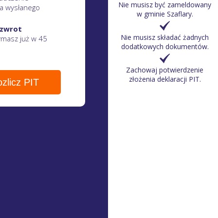
Nie musisz być zameldowany
a wysłanego
w gminie Szaflary.
 zwrot
Nie musisz składać żadnych
zymasz
już w 45
dodatkowych dokumentów.
Zachowaj potwierdzenie
złożenia deklaracji PIT.
zlicz PIT