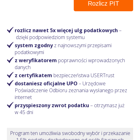
Rozlicz PIT
rozlicz nawet 5x więcej ulg podatkowych
–
dzięki podpowiedziom systemu
system zgodny
z najnowszymi przepisami
podatkowymi
z weryfikatorem
poprawności wprowadzonych
danych
z certyfikatem
bezpieczeństwa USERTrust
dostaniesz oficjalne UPO
– Urzędowe
Poświadczenie Odbioru zeznania wysłanego przez
internet
przyspieszony zwrot podatku
– otrzymasz
już
w 45 dni
Program ten umożliwia swobodny wybór i przekazanie
1,5% podatku dochodowego od osób fizycznych