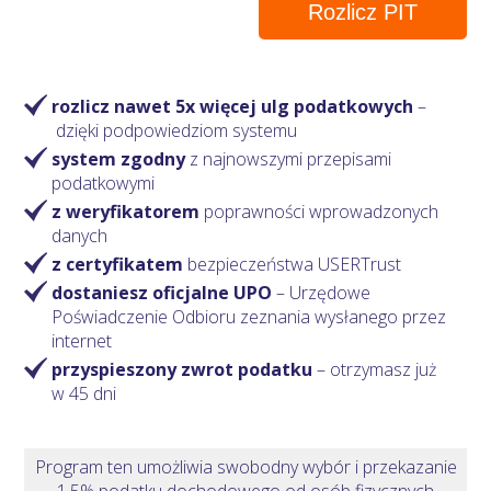
Rozlicz PIT
rozlicz nawet 5x więcej ulg podatkowych
–
dzięki podpowiedziom systemu
system zgodny
z najnowszymi przepisami
podatkowymi
z weryfikatorem
poprawności wprowadzonych
danych
z certyfikatem
bezpieczeństwa USERTrust
dostaniesz oficjalne UPO
– Urzędowe
Poświadczenie Odbioru zeznania wysłanego przez
internet
przyspieszony zwrot podatku
– otrzymasz
już
w 45 dni
Program ten umożliwia swobodny wybór i przekazanie
1,5% podatku dochodowego od osób fizycznych