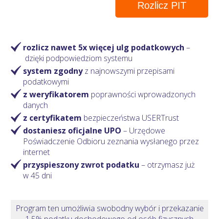
Rozlicz PIT
rozlicz nawet 5x więcej ulg podatkowych
–
dzięki podpowiedziom systemu
system zgodny
z najnowszymi przepisami
podatkowymi
z weryfikatorem
poprawności wprowadzonych
danych
z certyfikatem
bezpieczeństwa USERTrust
dostaniesz oficjalne UPO
– Urzędowe
Poświadczenie Odbioru zeznania wysłanego przez
internet
przyspieszony zwrot podatku
– otrzymasz
już
w 45 dni
Program ten umożliwia swobodny wybór i przekazanie
1,5% podatku dochodowego od osób fizycznych