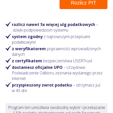
Rozlicz PIT
rozlicz nawet 5x więcej ulg podatkowych
–
dzięki podpowiedziom systemu
system zgodny
z najnowszymi przepisami
podatkowymi
z weryfikatorem
poprawności wprowadzonych
danych
z certyfikatem
bezpieczeństwa USERTrust
dostaniesz oficjalne UPO
– Urzędowe
Poświadczenie Odbioru zeznania wysłanego przez
internet
przyspieszony zwrot podatku
– otrzymasz
już
w 45 dni
Program ten umożliwia swobodny wybór i przekazanie
1,5% podatku dochodowego od osób fizycznych