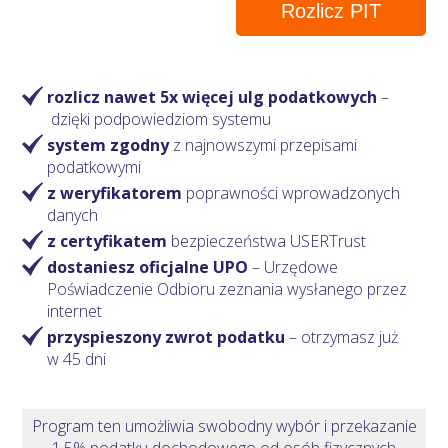
Rozlicz PIT
rozlicz nawet 5x więcej ulg podatkowych
–
dzięki podpowiedziom systemu
system zgodny
z najnowszymi przepisami
podatkowymi
z weryfikatorem
poprawności wprowadzonych
danych
z certyfikatem
bezpieczeństwa USERTrust
dostaniesz oficjalne UPO
– Urzędowe
Poświadczenie Odbioru zeznania wysłanego przez
internet
przyspieszony zwrot podatku
– otrzymasz
już
w 45 dni
Program ten umożliwia swobodny wybór i przekazanie
1,5% podatku dochodowego od osób fizycznych