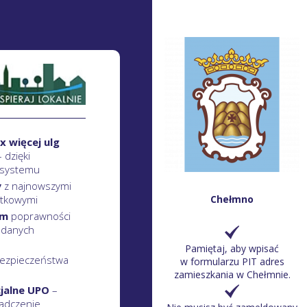
x więcej ulg
– dzięki
 systemu
y
z najnowszymi
atkowymi
Chełmno
em
poprawności
 danych
Pamiętaj, aby wpisać
ezpieczeństwa
w formularzu PIT adres
zamieszkania w Chełmnie.
cjalne UPO
–
adczenie