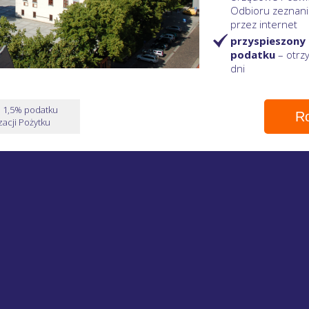
Odbioru zeznani
przez internet
przyspieszony
podatku
– otr
dni
e 1,5% podatku
Ro
acji Pożytku