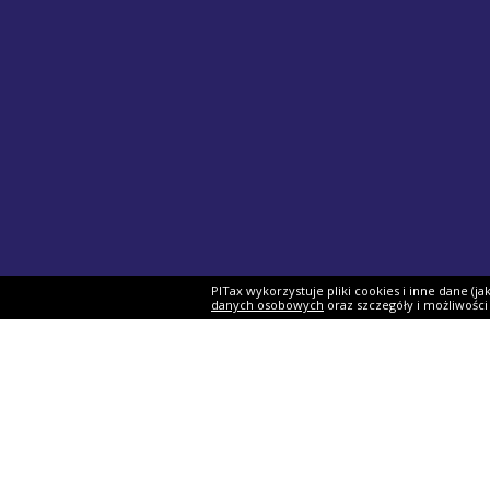
PITax wykorzystuje pliki cookies i inne dane (j
danych osobowych
oraz szczegóły i możliwośc
Formularze PIT
Podat
PIT-37
Program 
PIT-28
e-Urząd 
PIT-36
Twój e-P
PIT-38
Rozliczen