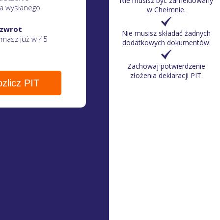
Nie musisz być zameldowany
a wysłanego
w Chełmnie.
 zwrot
Nie musisz składać żadnych
zymasz
już w 45
dodatkowych dokumentów.
Zachowaj potwierdzenie
złożenia deklaracji PIT.
zlicz PIT