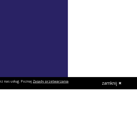
ez nas usług. Poznaj
Zasady przetwarzania
zamknij