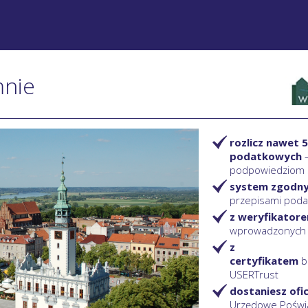
mnie
rozlicz nawet 5
podatkowych
podpowiedziom
system zgodn
przepisami pod
z weryfikator
wprowadzonych
z
certyfikatem
b
USERTrust
dostaniesz ofi
Urzędowe Poświ