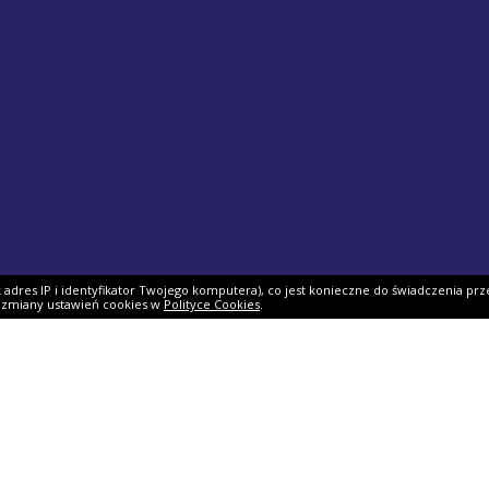
ak adres IP i identyfikator Twojego komputera), co jest konieczne do świadczenia prz
i zmiany ustawień cookies w
Polityce Cookies
.
ek PIT
Pomoc
O firmie
PIT 2025
Ulgi i odliczenia
O nas
Skarbowy
Asystent rozliczenia
Nasi partnerzy
IT 2025
Dlaczego my?
Współpraca
ie PIT-11
Jak podpisać PIT?
Dokumenty