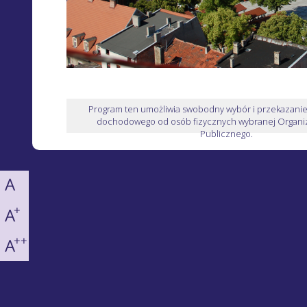
Program ten umożliwia swobodny wybór i przekazani
dochodowego od osób fizycznych wybranej Organiz
Publicznego.